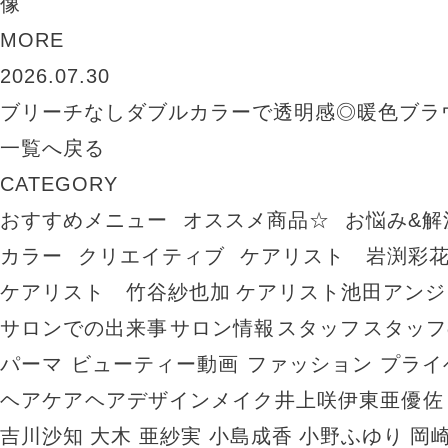
MORE
2026.07.30
ブリーチなしダブルカラーで透明感◎暖色ブラ
一覧へ戻る
CATEGORY
おすすめメニュー
オススメ商品☆
お悩み&解
カラー
クリエイティブ
ケアリスト 岩渕彩
ケアリスト 竹谷紗也加
ケアリスト池田アンジ
サロンでの出来事
サロン情報
スタッフ
スタッフ
パーマ
ビューティー動画
ファッション
プライ
ヘアケア
ヘアデザイン
メイク
井上咲
伊東亜優
佐
吉川沙知
大木 亜紗実
小島成香
小野ふゆり
岡