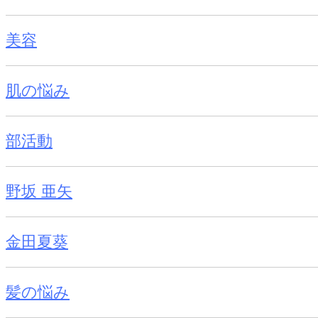
美容
肌の悩み
部活動
野坂 亜矢
金田夏葵
髪の悩み