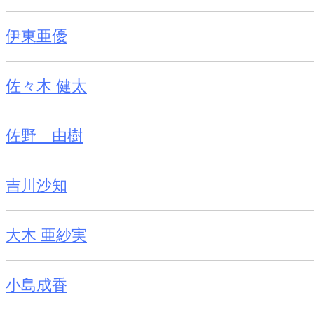
伊東亜優
佐々木 健太
佐野 由樹
吉川沙知
大木 亜紗実
小島成香