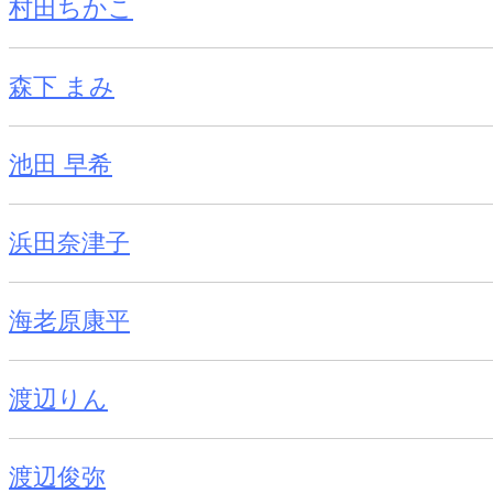
村田ちかこ
森下 まみ
池田 早希
浜田奈津子
海老原康平
渡辺りん
渡辺俊弥