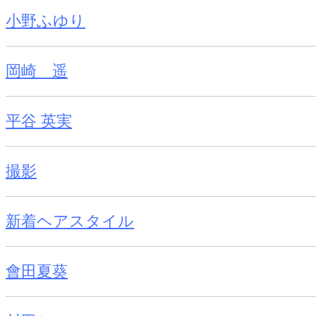
小野ふゆり
岡崎 遥
平谷 英実
撮影
新着ヘアスタイル
會田夏葵