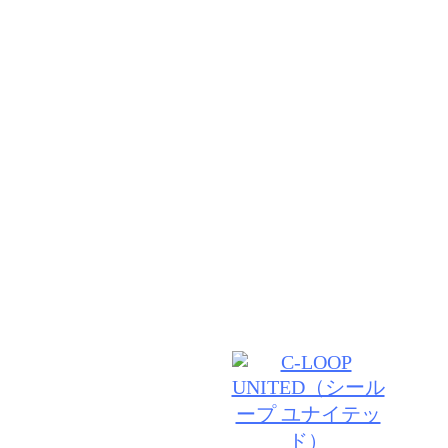
VANESSA【ヴァネッサ】は ５０年という長い年月
だいてる【C－LOOPUNITED】のブランドサロンで
１０年後も、お客様をより素敵にできるよう上質な薬
ウンセリングなどにこだわり、日々私たち自信もアッ
す。