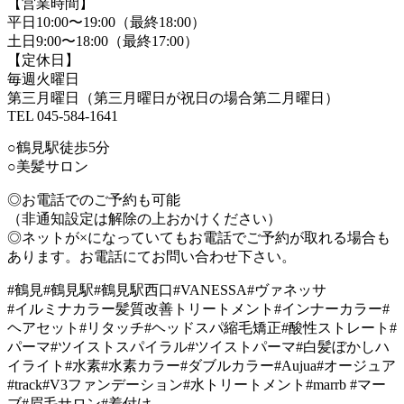
【営業時間】
平日10:00〜19:00（最終18:00）
土日9:00〜18:00（最終17:00）
【定休日】
毎週火曜日
第三月曜日（第三月曜日が祝日の場合第二月曜日）
TEL 045-584-1641
○鶴見駅徒歩5分
○美髪サロン
◎お電話でのご予約も可能
（非通知設定は解除の上おかけください）
◎ネットが×になっていてもお電話でご予約が取れる場合も
あります。お電話にてお問い合わせ下さい。
#鶴見#鶴見駅#鶴見駅西口#VANESSA#ヴァネッサ
#イルミナカラー髪質改善トリートメント#インナーカラー#
ヘアセット#リタッチ#ヘッドスパ縮毛矯正#酸性ストレート#
パーマ#ツイストスパイラル#ツイストパーマ#白髪ぼかしハ
イライト#水素#水素カラー#ダブルカラー#Aujua#オージュア
#track#V3ファンデーション#水トリートメント#marrb #マー
ブ#眉毛サロン#着付け