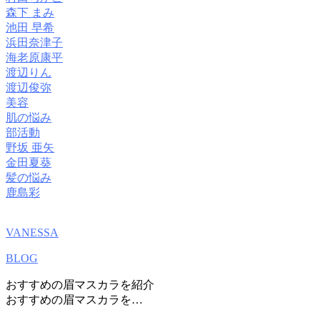
森下 まみ
池田 早希
浜田奈津子
海老原康平
渡辺りん
渡辺俊弥
美容
肌の悩み
部活動
野坂 亜矢
金田夏葵
髪の悩み
鹿島彩
VANESSA
BLOG
おすすめの眉マスカラを紹介
おすすめの眉マスカラを…