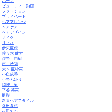
パーマ
ビューティー動画
ファッション
プライベート
ヘアアレンジ
ヘアケア
ヘアデザイン
メイク
井上咲
伊東亜優
佐々木 健太
佐野 由樹
吉川沙知
大木 亜紗実
小島成香
小野ふゆり
岡崎 遥
平谷 英実
撮影
新着ヘアスタイル
會田夏葵
村田ちかこ