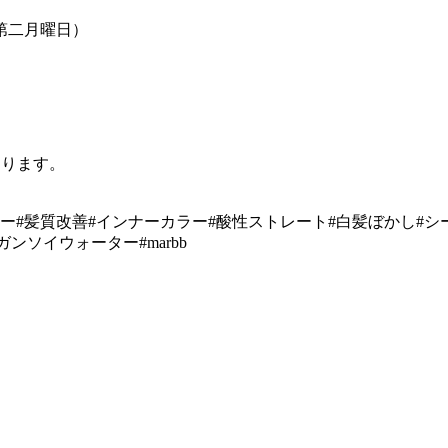
第二月曜日）
あります。
#髪質改善#インナーカラー#酸性ストレート#白髪ぼかし#シークレッ
ガンソイウォーター#marbb