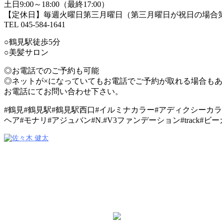
土日9:00～18:00（最終17:00）
【定休日】毎週火曜日第三月曜日（第三月曜日が祝日の場合
TEL 045-584-1641
○鶴見駅徒歩5分
○美髪サロン
◎お電話でのご予約も可能
◎ネットが×になっていてもお電話でご予約が取れる場合も
お電話にてお問い合わせ下さい。
#鶴見#鶴見駅#鶴見駅西口#イルミナカラー#アディクシーカラー
ヘア#モナリ#アジュバン#N.#V3ファンデーション#track#ビー
VANESSA（ヴァネッサ）
副店長 / Top Stylist
佐々木 健太