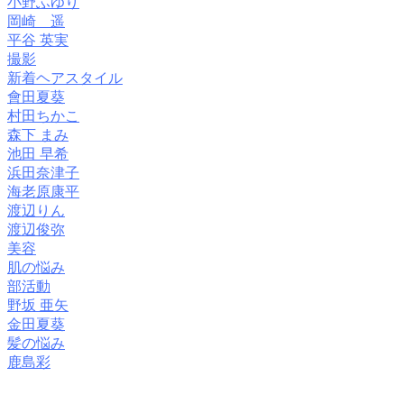
小野ふゆり
岡崎 遥
平谷 英実
撮影
新着ヘアスタイル
會田夏葵
村田ちかこ
森下 まみ
池田 早希
浜田奈津子
海老原康平
渡辺りん
渡辺俊弥
美容
肌の悩み
部活動
野坂 亜矢
金田夏葵
髪の悩み
鹿島彩