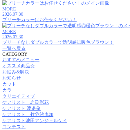
MORE
2026.07.30
ブリーチカラーはお任せください！
MORE
2026.07.30
ブリーチなしダブルカラーで透明感◎暖色ブラウン！
一覧へ戻る
CATEGORY
おすすめメニュー
オススメ商品☆
お悩み&解決
お知らせ
カット
カラー
クリエイティブ
ケアリスト 岩渕彩花
ケアリスト 渡邊倫
ケアリスト 竹谷紗也加
ケアリスト池田アンジェルケイ
コンテスト