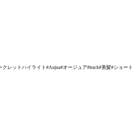
トハイライト#Aujua#オージュア#track#美髪#ショート