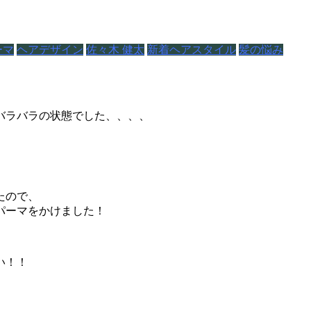
ーマ
ヘアデザイン
佐々木 健太
新着ヘアスタイル
髪の悩み
バラバラの状態でした、、、、
、
たので、
パーマをかけました！
い！！