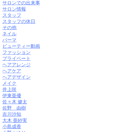
サロンでの出来事
サロン情報
スタッフ
スタッフの休日
その他
ネイル
パーマ
ビューティー動画
ファッション
プライベート
ヘアアレンジ
ヘアケア
ヘアデザイン
メイク
井上咲
伊東亜優
佐々木 健太
佐野 由樹
吉川沙知
大木 亜紗実
小島成香