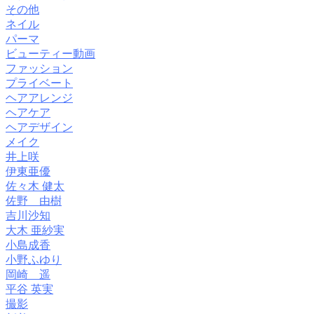
その他
ネイル
パーマ
ビューティー動画
ファッション
プライベート
ヘアアレンジ
ヘアケア
ヘアデザイン
メイク
井上咲
伊東亜優
佐々木 健太
佐野 由樹
吉川沙知
大木 亜紗実
小島成香
小野ふゆり
岡崎 遥
平谷 英実
撮影