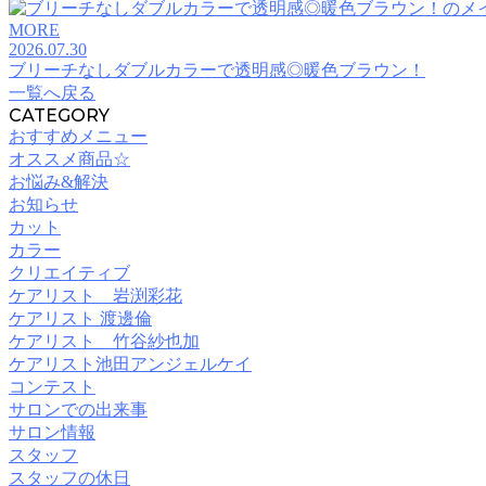
MORE
2026.07.30
ブリーチなしダブルカラーで透明感◎暖色ブラウン！
一覧へ戻る
CATEGORY
おすすめメニュー
オススメ商品☆
お悩み&解決
お知らせ
カット
カラー
クリエイティブ
ケアリスト 岩渕彩花
ケアリスト 渡邊倫
ケアリスト 竹谷紗也加
ケアリスト池田アンジェルケイ
コンテスト
サロンでの出来事
サロン情報
スタッフ
スタッフの休日