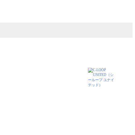
にご支持いただいてる【C－LOOPUNITED】の
様をより素敵にできるよう上質な薬剤、丁寧な
アップデートしております。