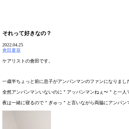
MOVIE
それって好きなの？
TREND STYLE
2022.04.25
COLUMN
會田夏葵
CARE
ケアリストの會田です。
RECRUIT
一歳半ちょっと前に息子がアンパンマンのファンになりまし
全然アンパンマンいないのに＂アッパンマンねぇ〜＂と一人
夜は一緒に寝るので＂ぎゅっ＂と言いながら両脇にアンパン