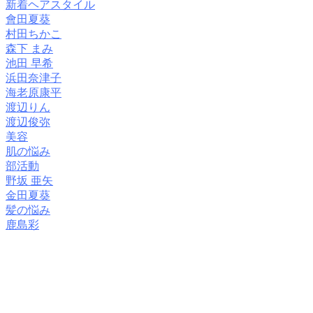
新着ヘアスタイル
會田夏葵
村田ちかこ
森下 まみ
池田 早希
浜田奈津子
海老原康平
渡辺りん
渡辺俊弥
美容
肌の悩み
部活動
野坂 亜矢
金田夏葵
髪の悩み
鹿島彩