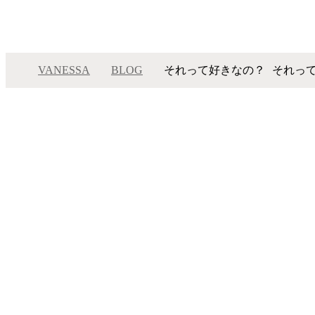
VANESSA
BLOG
それって好きなの？
それっ
メニュー
ム
サロンインフォメーション
ト
スタッフ一覧
コ
ギャラリー
ケ
ブログ
リ
© 2026 VANESSA