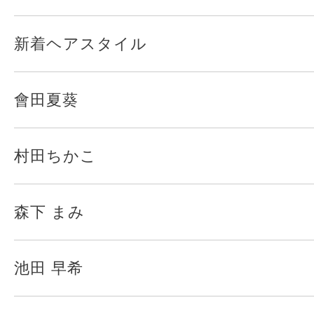
新着ヘアスタイル
會田夏葵
村田ちかこ
森下 まみ
池田 早希