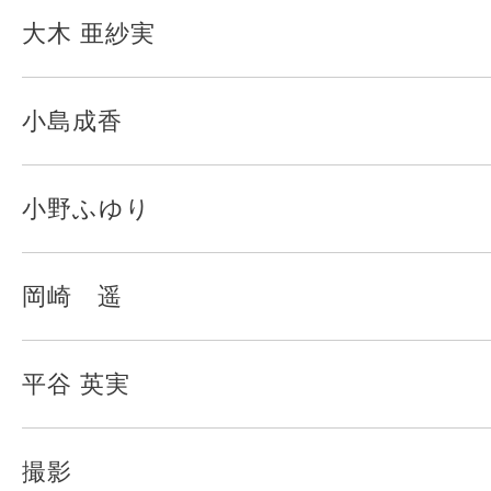
大木 亜紗実
小島成香
小野ふゆり
岡崎 遥
平谷 英実
撮影