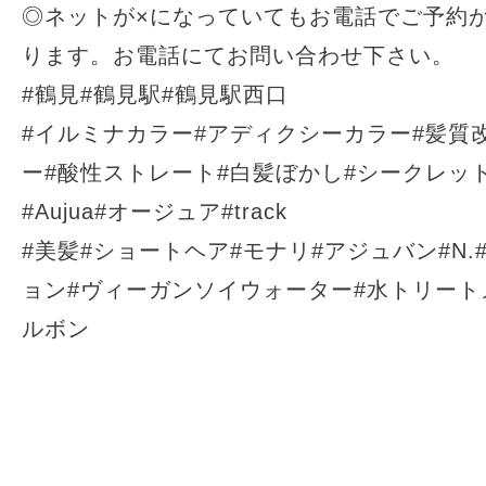
◎ネットが
×
になっていてもお電話でご予約
ります。お電話にてお問い合わせ下さい。
#
鶴見
#
鶴見駅
#
鶴見駅西口
#
イルミナカラー
#
アディクシーカラー
#
髪質
ー
#
酸性ストレート
#
白髪ぼかし
#
シークレッ
#Aujua#
オージュア
#track
#
美髪
#
ショートヘア
#
モナリ
#
アジュバン
#N.
ョン
#
ヴィーガンソイウォーター
#
水トリート
ルボン
.