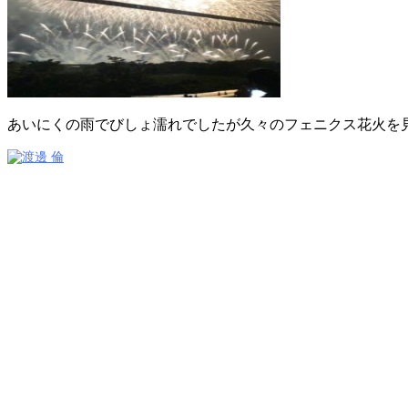
あいにくの雨でびしょ濡れでしたが久々のフェニクス花火を
VANESSA（ヴァネッサ）
ケアリスト
渡邊 倫
TEL：045-584-1641
おしゃれをもっと。あなたとずっと。
VANESSAのHPに載ってない写真はコチラ