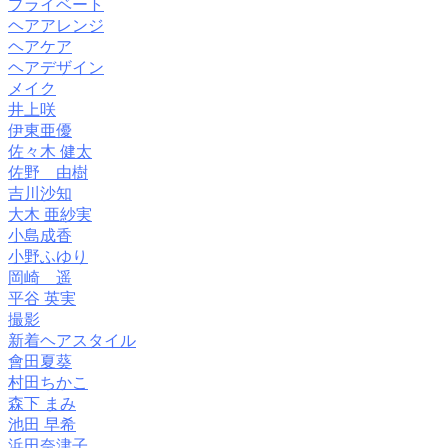
プライベート
ヘアアレンジ
ヘアケア
ヘアデザイン
メイク
井上咲
伊東亜優
佐々木 健太
佐野 由樹
吉川沙知
大木 亜紗実
小島成香
小野ふゆり
岡崎 遥
平谷 英実
撮影
新着ヘアスタイル
會田夏葵
村田ちかこ
森下 まみ
池田 早希
浜田奈津子