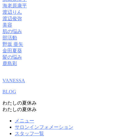
海老原康平
渡辺りん
渡辺俊弥
美容
肌の悩み
部活動
野坂 亜矢
金田夏葵
髪の悩み
鹿島彩
VANESSA
BLOG
わたしの夏休み
わたしの夏休み
メニュー
サロンインフォメーション
スタッフ一覧