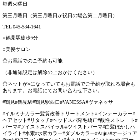
毎週火曜日
第三月曜日（第三月曜日が祝日の場合第二月曜日）
TEL 045-584-1641
○鶴見駅徒歩5分
○美髪サロン
◎お電話でのご予約も可能
（非通知設定は解除の上おかけください）
◎ネットが×になっていてもお電話でご予約が取れる場合も
あります。お電話にてお問い合わせ下さい。
#鶴見#鶴見駅#鶴見駅西口#VANESSA#ヴァネッサ
#イルミナカラー髪質改善トリートメント#インナーカラー#
ヘアセット#リタッチ#ヘッドスパ縮毛矯正#酸性ストレート#
パーマ#ツイストスパイラル#ツイストパーマ#白髪ぼかしハ
イライト#水素#水素カラー#ダブルカラー#Aujua#オージュア
#track#V3ファンデーション#水トリートメント#marrb #マー