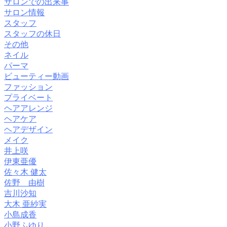
サロンでの出来事
サロン情報
スタッフ
スタッフの休日
その他
ネイル
パーマ
ビューティー動画
ファッション
プライベート
ヘアアレンジ
ヘアケア
ヘアデザイン
メイク
井上咲
伊東亜優
佐々木 健太
佐野 由樹
吉川沙知
大木 亜紗実
小島成香
小野ふゆり