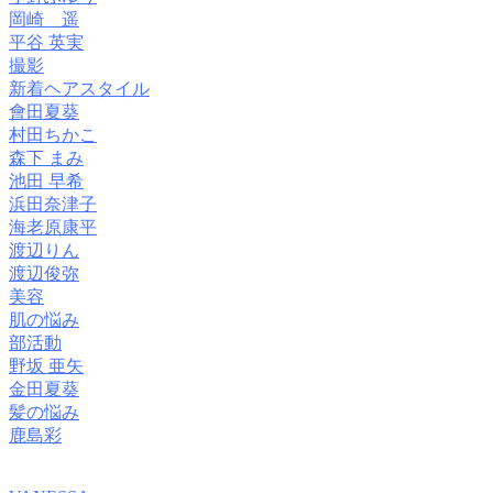
岡崎 遥
平谷 英実
撮影
新着ヘアスタイル
會田夏葵
村田ちかこ
森下 まみ
池田 早希
浜田奈津子
海老原康平
渡辺りん
渡辺俊弥
美容
肌の悩み
部活動
野坂 亜矢
金田夏葵
髪の悩み
鹿島彩