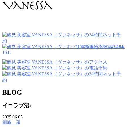
045-584-
※非通知設定からはつながりません
1641
BLOG
イコラブ沼♪
2025.06.05
岡崎 遥