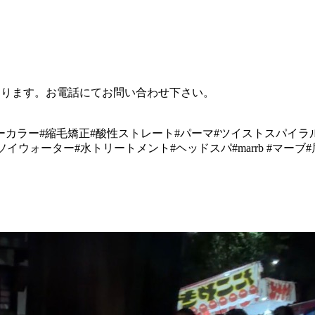
あります。お電話にてお問い合わせ下さい。
ーカラー#縮毛矯正#酸性ストレート#パーマ#ツイストスパイラ
ガンソイウォーター#水トリートメント#ヘッドスパ#marrb #マーブ