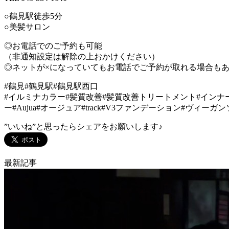
○鶴見駅徒歩5分
○美髪サロン
◎お電話でのご予約も可能
（非通知設定は解除の上おかけください）
◎ネットが×になっていてもお電話でご予約が取れる場合も
#鶴見#鶴見駅#鶴見駅西口
#イルミナカラー#髪質改善#髪質改善トリートメント#インナ
ー#Aujua#オージュア#track#V3ファンデーション#ヴィー
”いいね”と思ったらシェアをお願いします♪
最新記事