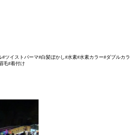
ル#ツイストパーマ#白髪ぼかし#水素#水素カラー#ダブルカラ
#眉毛#着付け