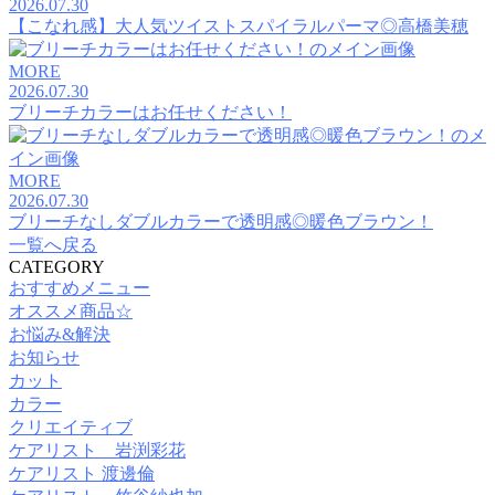
2026.07.30
【こなれ感】大人気ツイストスパイラルパーマ◎高橋美穂
MORE
2026.07.30
ブリーチカラーはお任せください！
MORE
2026.07.30
ブリーチなしダブルカラーで透明感◎暖色ブラウン！
一覧へ戻る
CATEGORY
おすすめメニュー
オススメ商品☆
お悩み&解決
お知らせ
カット
カラー
クリエイティブ
ケアリスト 岩渕彩花
ケアリスト 渡邊倫