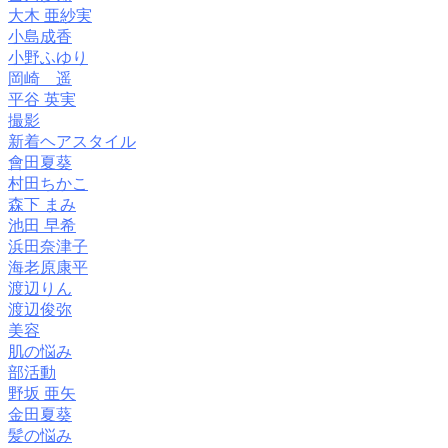
大木 亜紗実
小島成香
小野ふゆり
岡崎 遥
平谷 英実
撮影
新着ヘアスタイル
會田夏葵
村田ちかこ
森下 まみ
池田 早希
浜田奈津子
海老原康平
渡辺りん
渡辺俊弥
美容
肌の悩み
部活動
野坂 亜矢
金田夏葵
髪の悩み