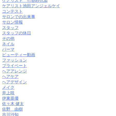
ケアリスト 竹谷紗也加
ケアリスト池田アンジェルケイ
コンテスト
サロンでの出来事
サロン情報
スタッフ
スタッフの休日
その他
ネイル
パーマ
ビューティー動画
ファッション
プライベート
ヘアアレンジ
ヘアケア
ヘアデザイン
メイク
井上咲
伊東亜優
佐々木 健太
佐野 由樹
吉川沙知