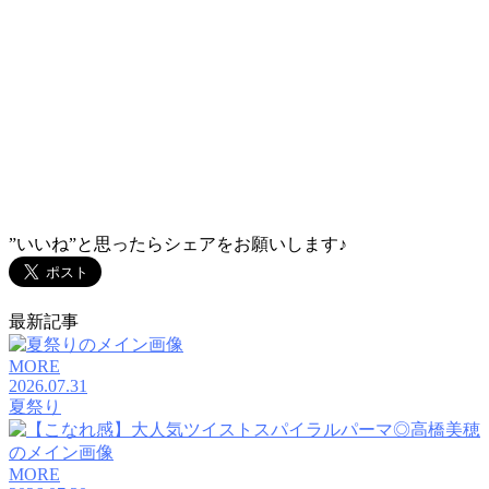
ケアリスト
曾田 夏葵
TEL：045-584-1641
おしゃれをもっと。あなたとずっと。
VANESSAのHPに
載ってない写真はコチラ</
”いいね”と思ったらシェアをお願いします♪
最新記事
MORE
2026.07.31
夏祭り
MORE