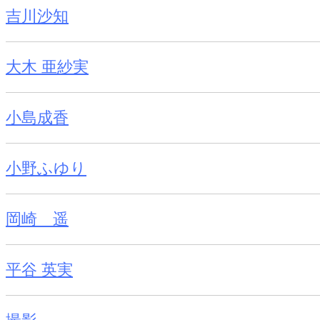
吉川沙知
大木 亜紗実
小島成香
小野ふゆり
岡崎 遥
平谷 英実