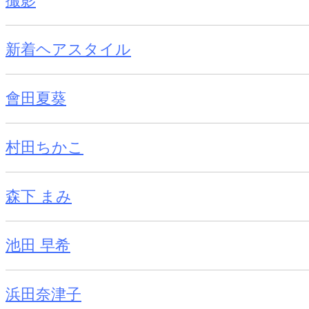
撮影
新着ヘアスタイル
會田夏葵
村田ちかこ
森下 まみ
池田 早希
浜田奈津子