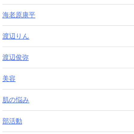
海老原康平
渡辺りん
渡辺俊弥
美容
肌の悩み
部活動