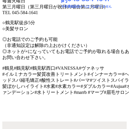
毎週火曜日
第三月曜日（第三月曜日が祝日の場合第二月曜日）
※非通知設定からはつながりません
TEL 045-584-1641
○鶴見駅徒歩5分
○美髪サロン
◎お電話でのご予約も可能
（非通知設定は解除の上おかけください）
◎ネットが×になっていてもお電話でご予約が取れる場合も
お問い合わせ下さい。
#鶴見#鶴見駅#鶴見駅西口#VANESSA#ヴァネッサ
#イルミナカラー髪質改善トリートメント#インナーカラー#ヘ
ッドスパ縮毛矯正#酸性ストレート#パーマ#ツイストスパイラ
髪ぼかしハイライト#水素#水素カラー#ダブルカラー#Aujua#オー
ァンデーション#水トリートメント#marrb #マーブ#眉毛サロ