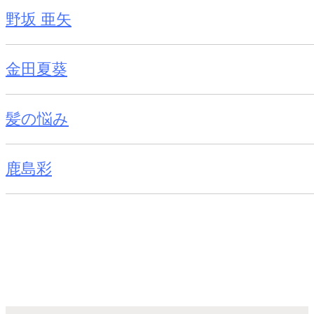
野坂 亜矢
金田夏葵
髪の悩み
鹿島彩