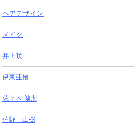
ヘアデザイン
メイク
井上咲
伊東亜優
佐々木 健太
佐野 由樹