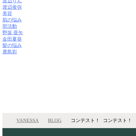
渡辺りん
渡辺俊弥
美容
肌の悩み
部活動
野坂 亜矢
金田夏葵
髪の悩み
鹿島彩
VANESSA
BLOG
コンテスト！
コンテスト！