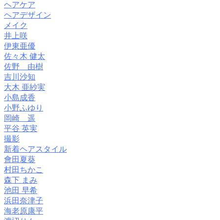
ヘアケア
ヘアデザイン
メイク
井上咲
伊東亜優
佐々木 健太
佐野 由樹
吉川沙知
大木 亜紗実
小島成香
小野ふゆり
岡崎 遥
平谷 英実
撮影
新着ヘアスタイル
會田夏葵
村田ちかこ
森下 まみ
池田 早希
浜田奈津子
海老原康平