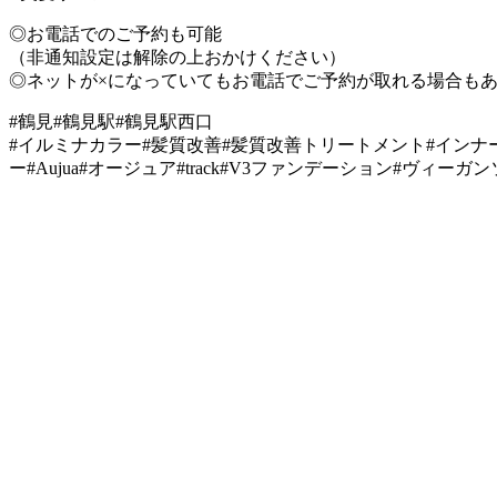
◎お電話でのご予約も可能
（非通知設定は解除の上おかけください）
◎ネットが×になっていてもお電話でご予約が取れる場合も
#鶴見#鶴見駅#鶴見駅西口
#イルミナカラー#髪質改善#髪質改善トリートメント#インナ
ー#Aujua#オージュア#track#V3ファンデーション#ヴィー
VANESSA（ヴァネッサ）
stylist
渡辺 りん
TEL：045-584-1641
おしゃれをもっと。あなたとずっと。
VANESSAのHPに載ってない写真はコチラ