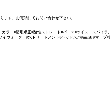
あります。お電話にてお問い合わせ下さい。
ーカラー#縮毛矯正#酸性ストレート#パーマ#ツイストスパイラ
ガンソイウォーター#水トリートメント#ヘッドスパ#marrb #マーブ