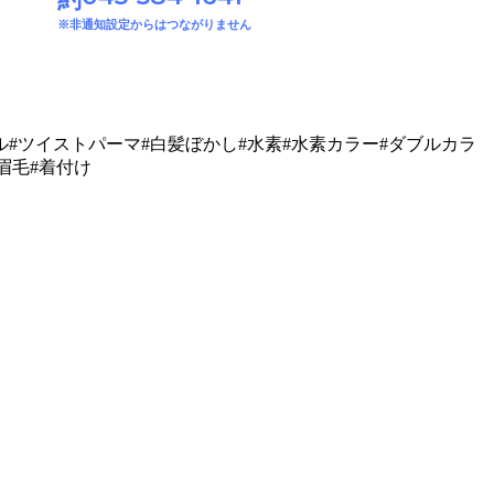
※非通知設定からはつながりません
ル#ツイストパーマ#白髪ぼかし#水素#水素カラー#ダブルカラ
#眉毛#着付け