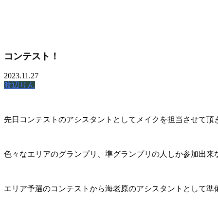
MOVIE
コンテスト！
TREND STYLE
2023.11.27
COLUMN
渡辺りん
CARE
先日コンテストのアシスタントとしてメイクを担当させて頂
RECRUIT
色々なエリアのグランプリ、準グランプリの人しか参加出来
エリア予選のコンテストから海老原のアシスタントとして準