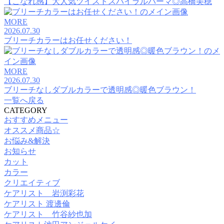
【こなれ感】大人気ツイストスパイラルパーマ◎高橋美穂
MORE
2026.07.30
ブリーチカラーはお任せください！
MORE
2026.07.30
ブリーチなしダブルカラーで透明感◎暖色ブラウン！
一覧へ戻る
CATEGORY
おすすめメニュー
オススメ商品☆
お悩み&解決
お知らせ
カット
カラー
クリエイティブ
ケアリスト 岩渕彩花
ケアリスト 渡邊倫
ケアリスト 竹谷紗也加