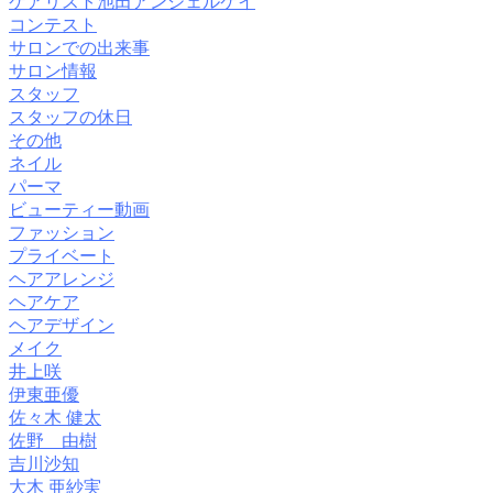
ケアリスト池田アンジェルケイ
コンテスト
サロンでの出来事
サロン情報
スタッフ
スタッフの休日
その他
ネイル
パーマ
ビューティー動画
ファッション
プライベート
ヘアアレンジ
ヘアケア
ヘアデザイン
メイク
井上咲
伊東亜優
佐々木 健太
佐野 由樹
吉川沙知
大木 亜紗実