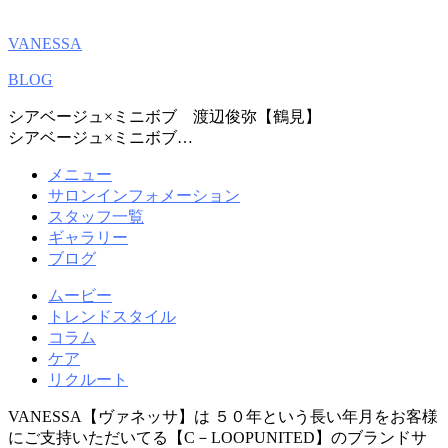
VANESSA
BLOG
シアベージュ×ミニボブ 渡辺俊弥【鶴見】
シアベージュ×ミニボブ…
メニュー
サロンインフォメーション
スタッフ一覧
ギャラリー
ブログ
ムービー
トレンドスタイル
コラム
ケア
リクルート
VANESSA【ヴァネッサ】は ５０年という長い年月をお客様
にご支持いただいてる【C－LOOPUNITED】のブランドサ