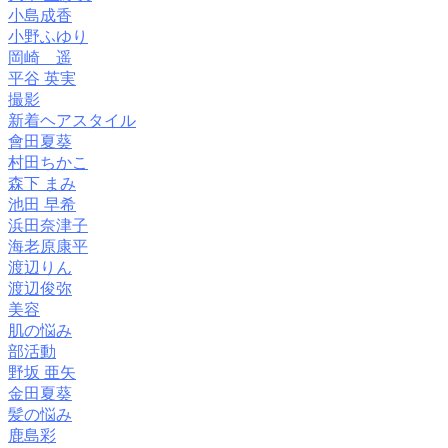
小島成香
小野ふゆり
岡崎 遥
平谷 英実
撮影
新着ヘアスタイル
會田夏葵
村田ちかこ
森下 まみ
池田 早希
浜田奈津子
海老原康平
渡辺りん
渡辺俊弥
美容
肌の悩み
部活動
野坂 亜矢
金田夏葵
髪の悩み
鹿島彩