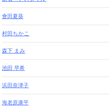
會田夏葵
村田ちかこ
森下 まみ
池田 早希
浜田奈津子
海老原康平