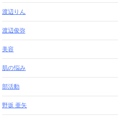
渡辺りん
渡辺俊弥
美容
肌の悩み
部活動
野坂 亜矢