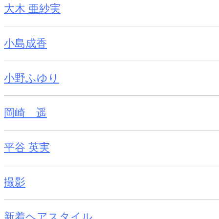
大木 亜紗実
小島成香
小野ふゆり
岡崎 遥
平谷 英実
撮影
新着ヘアスタイル