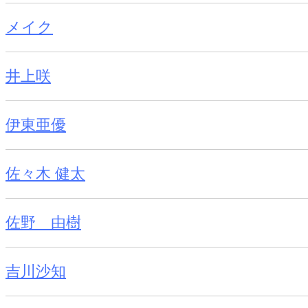
メイク
井上咲
伊東亜優
佐々木 健太
佐野 由樹
吉川沙知