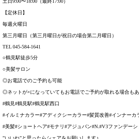
土日
9:00
〜
18:00
（最終
17:00
）
【定休日】
毎週火曜日
第三月曜日（第三月曜日が祝日の場合第二月曜日）
TEL 045-584-1641
○
鶴見駅徒歩
5
分
○
美髪サロン
◎お電話でのご予約も可能
◎ネットが
×
になっていてもお電話でご予約が取れる場合も
#
鶴見
#
鶴見駅
#
鶴見駅西口
#
イルミナカラー
#
アディクシーカラー
#
髪質改善
#
インナーカ
#
美髪
#
ショートヘア
#
モナリ
#
アジュバン
#N.#V3
ファンデーシ
”いいね”と思ったらシェアをお願いします♪