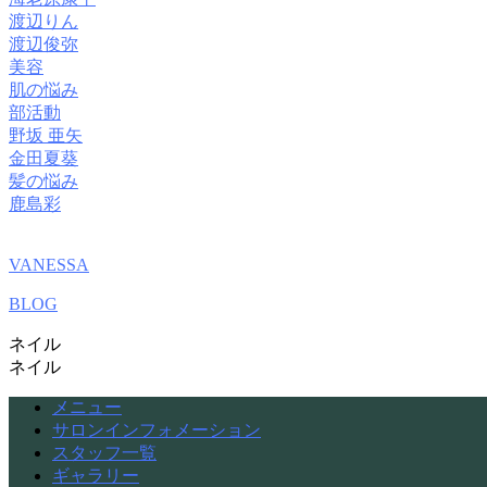
渡辺りん
渡辺俊弥
美容
肌の悩み
部活動
野坂 亜矢
金田夏葵
髪の悩み
鹿島彩
VANESSA
BLOG
ネイル
ネイル
メニュー
サロンインフォメーション
スタッフ一覧
ギャラリー