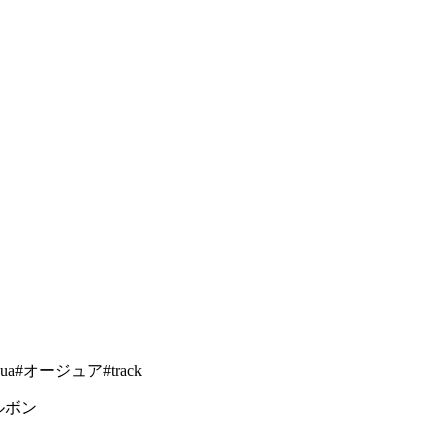
ua#
オージュア
#track
ルボン