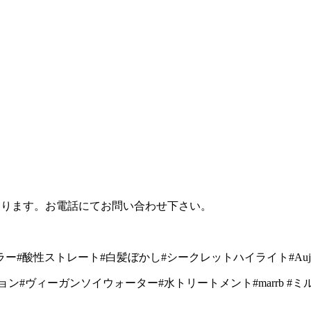
あります。お電話にてお問い合わせ下さい。
ラー
#
酸性ストレート
#
白髪ぼかし
#
シークレットハイライト
#Auj
ョン
#
ヴィーガンソイウォーター
#
水トリートメント
#marrb #
ミ