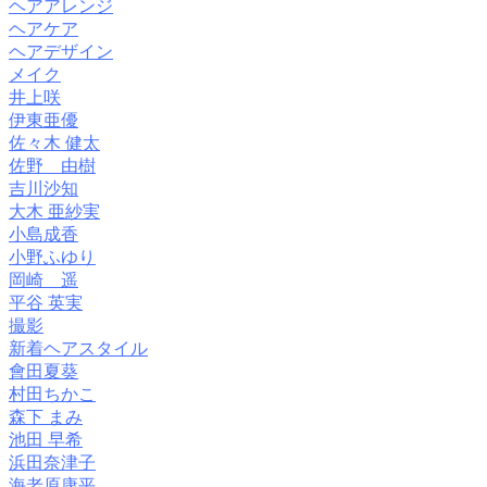
ヘアアレンジ
ヘアケア
ヘアデザイン
メイク
井上咲
伊東亜優
佐々木 健太
佐野 由樹
吉川沙知
大木 亜紗実
小島成香
小野ふゆり
岡崎 遥
平谷 英実
撮影
新着ヘアスタイル
會田夏葵
村田ちかこ
森下 まみ
池田 早希
浜田奈津子
海老原康平