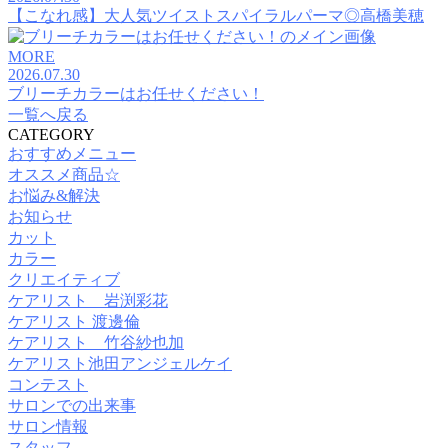
【こなれ感】大人気ツイストスパイラルパーマ◎高橋美穂
MORE
2026.07.30
ブリーチカラーはお任せください！
一覧へ戻る
CATEGORY
おすすめメニュー
オススメ商品☆
お悩み&解決
お知らせ
カット
カラー
クリエイティブ
ケアリスト 岩渕彩花
ケアリスト 渡邊倫
ケアリスト 竹谷紗也加
ケアリスト池田アンジェルケイ
コンテスト
サロンでの出来事
サロン情報
スタッフ