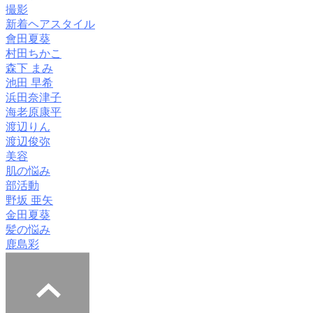
撮影
新着ヘアスタイル
會田夏葵
村田ちかこ
森下 まみ
池田 早希
浜田奈津子
海老原康平
渡辺りん
渡辺俊弥
美容
肌の悩み
部活動
野坂 亜矢
金田夏葵
髪の悩み
鹿島彩