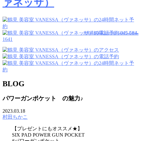
045-584-
※非通知設定からはつながりません
1641
BLOG
パワーガンポケット の魅力♪
2023.03.18
村田ちかこ
【プレゼントにもオススメ★】
SIX PAD POWER GUN POCKET
#パワーガンポケット