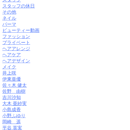
スタッフの休日
その他
ネイル
パーマ
ビューティー動画
ファッション
プライベート
ヘアアレンジ
ヘアケア
ヘアデザイン
メイク
井上咲
伊東亜優
佐々木 健太
佐野 由樹
吉川沙知
大木 亜紗実
小島成香
小野ふゆり
岡崎 遥
平谷 英実