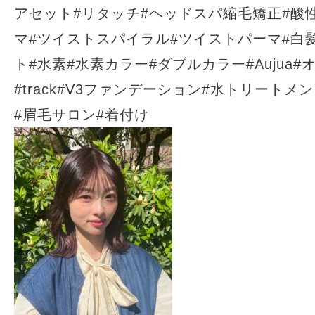
アセット#リタッチ#ヘッドスパ縮毛矯正#酸
マ#ツイストスパイラル#ツイストパーマ#白
ト#水素#水素カラー#ダブルカラー#Aujua#
#track#V3ファンデーション#水トリートメント
#眉毛サロン#着付け