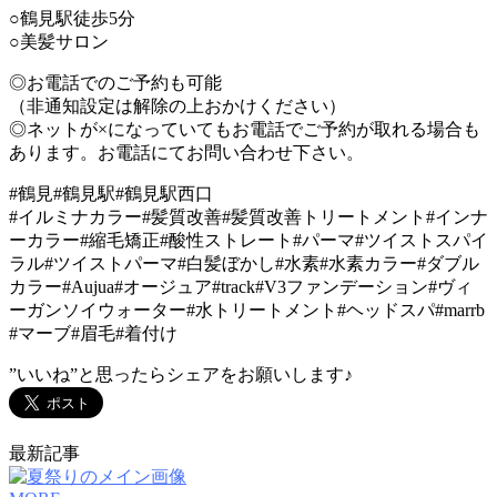
○鶴見駅徒歩5分
○美髪サロン
◎お電話でのご予約も可能
（非通知設定は解除の上おかけください）
◎ネットが×になっていてもお電話でご予約が取れる場合も
あります。お電話にてお問い合わせ下さい。
#鶴見#鶴見駅#鶴見駅西口
#イルミナカラー#髪質改善#髪質改善トリートメント#インナ
ーカラー#縮毛矯正#酸性ストレート#パーマ#ツイストスパイ
ラル#ツイストパーマ#白髪ぼかし#水素#水素カラー#ダブル
カラー#Aujua#オージュア#track#V3ファンデーション#ヴィ
ーガンソイウォーター#水トリートメント#ヘッドスパ#marrb
#マーブ#眉毛#着付け
”いいね”と思ったらシェアをお願いします♪
最新記事