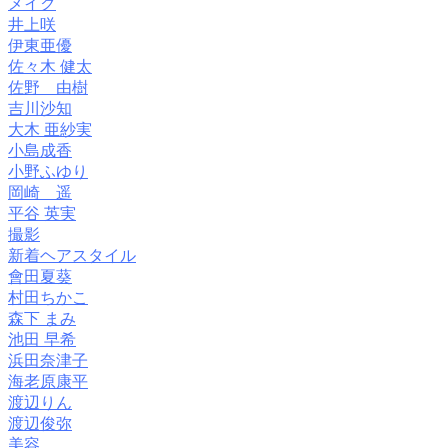
メイク
井上咲
伊東亜優
佐々木 健太
佐野 由樹
吉川沙知
大木 亜紗実
小島成香
小野ふゆり
岡崎 遥
平谷 英実
撮影
新着ヘアスタイル
會田夏葵
村田ちかこ
森下 まみ
池田 早希
浜田奈津子
海老原康平
渡辺りん
渡辺俊弥
美容