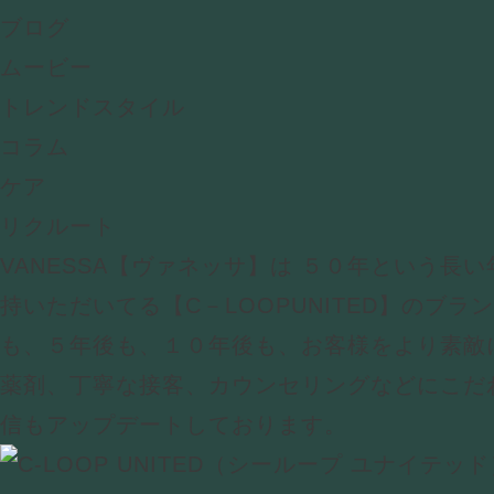
ブログ
ムービー
トレンドスタイル
コラム
ケア
リクルート
VANESSA【ヴァネッサ】は ５０年という長
持いただいてる【C－LOOPUNITED】のブラ
も、５年後も、１０年後も、お客様をより素敵
薬剤、丁寧な接客、カウンセリングなどにこだ
信もアップデートしております。