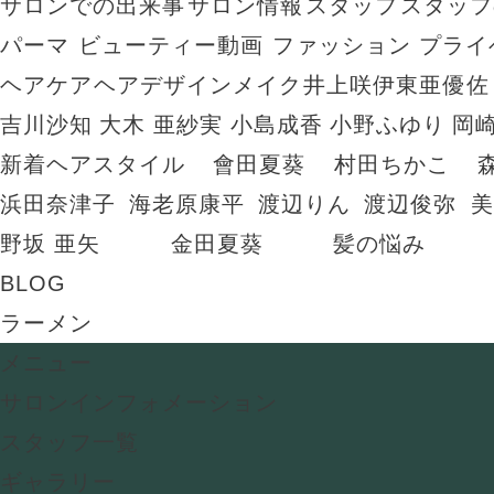
サロンでの出来事
サロン情報
スタッフ
スタッフ
パーマ
ビューティー動画
ファッション
プライ
ヘアケア
ヘアデザイン
メイク
井上咲
伊東亜優
佐
吉川沙知
大木 亜紗実
小島成香
小野ふゆり
岡
新着ヘアスタイル
會田夏葵
村田ちかこ
浜田奈津子
海老原康平
渡辺りん
渡辺俊弥
美
野坂 亜矢
金田夏葵
髪の悩み
BLOG
ラーメン
メニュー
サロンインフォメーション
スタッフ一覧
ギャラリー