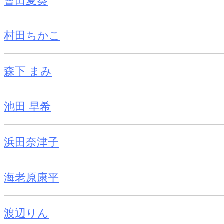
會田夏葵
村田ちかこ
森下 まみ
池田 早希
浜田奈津子
海老原康平
渡辺りん