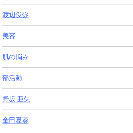
渡辺俊弥
美容
肌の悩み
部活動
野坂 亜矢
金田夏葵