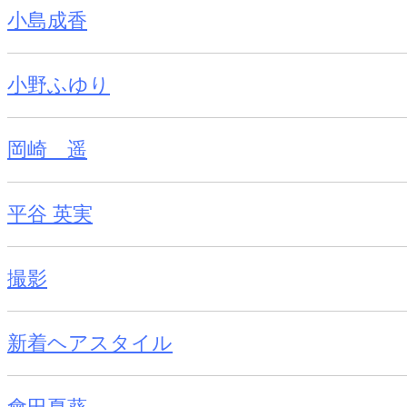
小島成香
小野ふゆり
岡崎 遥
平谷 英実
撮影
新着ヘアスタイル