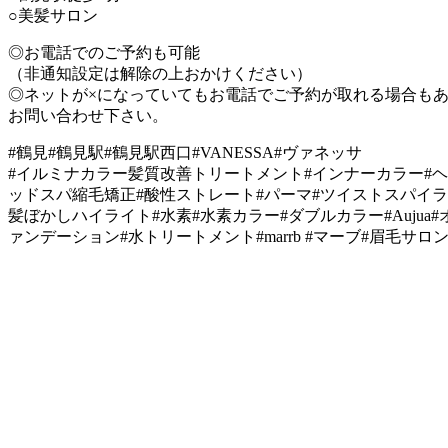
○美髪サロン
◎お電話でのご予約も可能
（非通知設定は解除の上おかけください）
◎ネットが×になっていてもお電話でご予約が取れる場合も
お問い合わせ下さい。
#鶴見#鶴見駅#鶴見駅西口#VANESSA#ヴァネッサ
#イルミナカラー髪質改善トリートメント#インナーカラー#ヘ
ッドスパ縮毛矯正#酸性ストレート#パーマ#ツイストスパイラ
髪ぼかしハイライト#水素#水素カラー#ダブルカラー#Aujua#オー
ァンデーション#水トリートメント#marrb #マーブ#眉毛サロ
VANESSA（ヴァネッサ）
stylist
渡辺 りん
TEL：045-584-1641