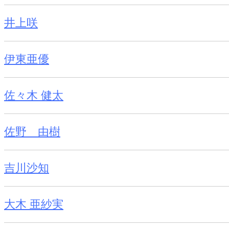
井上咲
伊東亜優
佐々木 健太
佐野 由樹
吉川沙知
大木 亜紗実