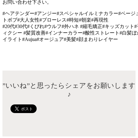
お問い合わせ下さい。
#ヘアテンダー#アンジー#スペシャルイルミナカラー#ベージ
トボブ#大人女性#ブローレス#時短#朝楽#再現性
#20代#30代#くびれ#ウルフ#外ハネ #縮毛矯正#キッズカット
ィクシー #髪質改善#インナーカラー#酸性ストレート#白髪
イライト#Aujua#オージュア#美髪#顔まわりレイヤー
”いいね”と思ったらシェアをお願いします
♪