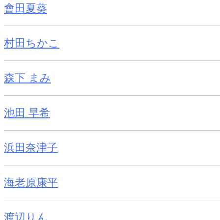
會田夏葵
村田ちかこ
森下 まみ
池田 早希
浜田奈津子
海老原康平
渡辺りん