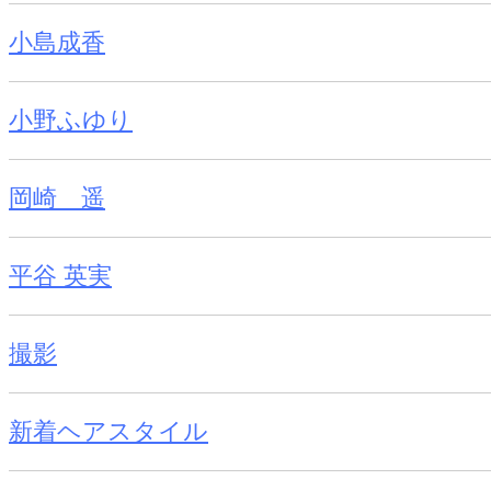
小島成香
小野ふゆり
岡崎 遥
平谷 英実
撮影
新着ヘアスタイル