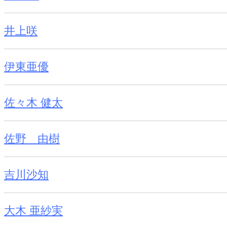
井上咲
伊東亜優
佐々木 健太
佐野 由樹
吉川沙知
大木 亜紗実