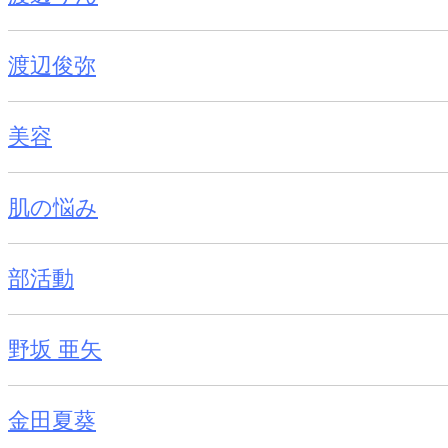
渡辺俊弥
美容
肌の悩み
部活動
野坂 亜矢
金田夏葵