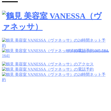
045-584-
※非通知設定からはつながりません
1641