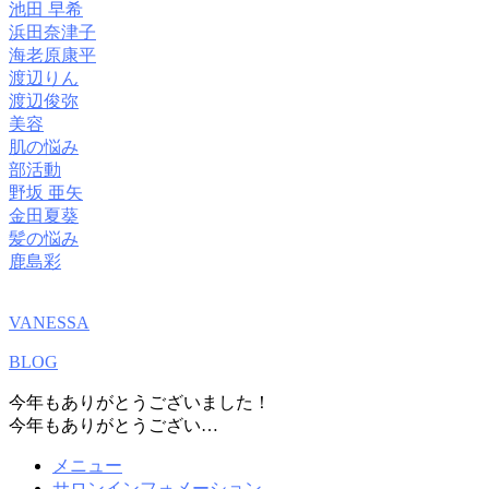
池田 早希
浜田奈津子
海老原康平
渡辺りん
渡辺俊弥
美容
肌の悩み
部活動
野坂 亜矢
金田夏葵
髪の悩み
鹿島彩
VANESSA
BLOG
今年もありがとうございました！
今年もありがとうござい…
メニュー
サロンインフォメーション