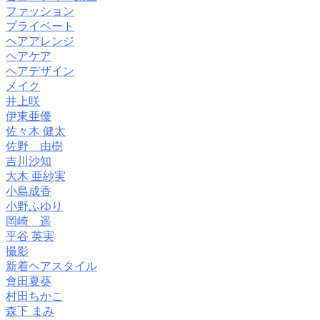
ファッション
プライベート
ヘアアレンジ
ヘアケア
ヘアデザイン
メイク
井上咲
伊東亜優
佐々木 健太
佐野 由樹
吉川沙知
大木 亜紗実
小島成香
小野ふゆり
岡崎 遥
平谷 英実
撮影
新着ヘアスタイル
會田夏葵
村田ちかこ
森下 まみ