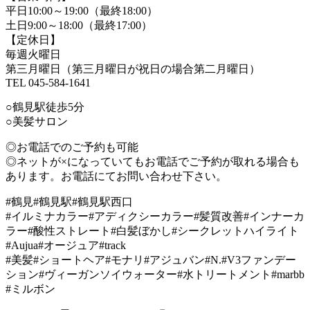
平日10:00～19:00（最終18:00）
土日9:00～18:00（最終17:00）
【定休日】
毎週火曜日
第三月曜日（第三月曜日が祝日の場合第二月曜日）
TEL 045-584-1641
○鶴見駅徒歩5分
○美髪サロン
◎お電話でのご予約も可能
◎ネットが×になっていてもお電話でご予約が取れる場合も
あります。お電話にてお問い合わせ下さい。
#鶴見#鶴見駅#鶴見駅西口
#イルミナカラー#アディクシーカラー#髪質改善#インナーカ
ラー#酸性ストレート#白髪ぼかし#シークレットハイライト
#Aujua#オージュア#track
#美髪#ショートヘア#モナリ#アジュバン#N.#V3ファンデー
ション#ヴィーガンソイウォーター#水トリートメント#marbb
#ミルボン