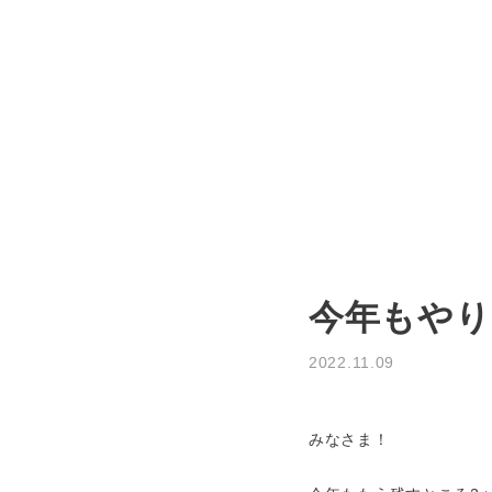
MOVIE
TREND STYLE
COLUMN
CARE
今年もやり
RECRUIT
2022.11.09
ケアリスト 渡邊倫
みなさま！