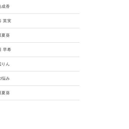
島成香
谷 英実
田夏葵
田 早希
辺りん
の悩み
田夏葵