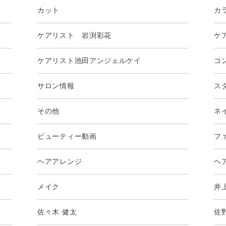
カット
カ
ケアリスト 岩渕彩花
ケ
ケアリスト池田アンジェルケイ
コ
サロン情報
ス
その他
ネ
ビューティー動画
フ
ヘアアレンジ
ヘ
メイク
井
佐々木 健太
佐