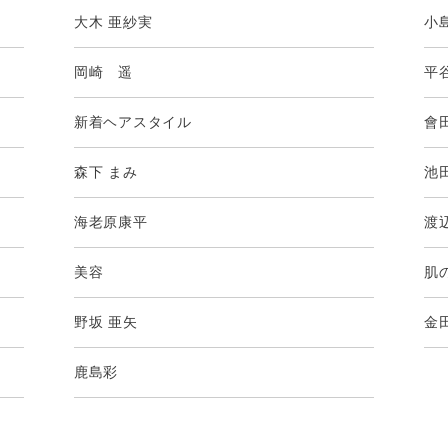
大木 亜紗実
小
岡崎 遥
平
新着ヘアスタイル
會
森下 まみ
池
海老原康平
渡
美容
肌
野坂 亜矢
金
鹿島彩