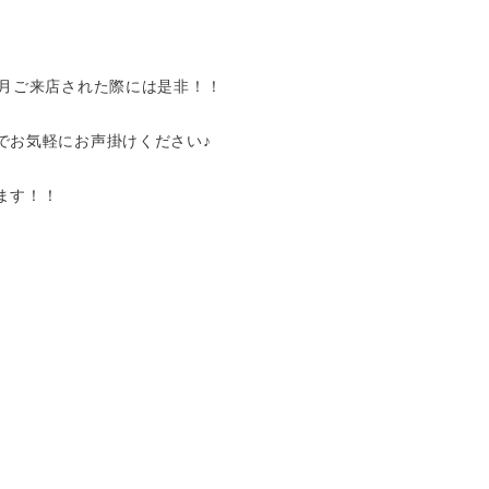
2月ご来店された際には是非！！
でお気軽にお声掛けください♪
ます！！
VANESSA（ヴァネッサ）
ケアリスト
渡邊 倫
TEL：045-584-1641
なたとずっと。