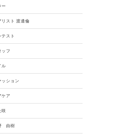
ラー
アリスト 渡邊倫
ンテスト
タッフ
イル
ァッション
アケア
上咲
野 由樹