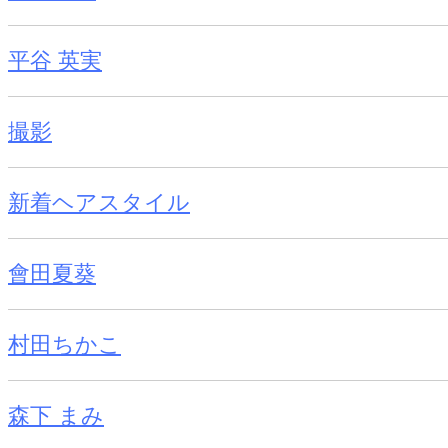
平谷 英実
撮影
新着ヘアスタイル
會田夏葵
村田ちかこ
森下 まみ