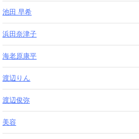
池田 早希
浜田奈津子
海老原康平
渡辺りん
渡辺俊弥
美容