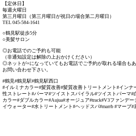
【定休日】
毎週火曜日
第三月曜日（第三月曜日が祝日の場合第二月曜日）
TEL 045-584-1641
○鶴見駅徒歩5分
○美髪サロン
◎お電話でのご予約も可能
（非通知設定は解除の上おかけください）
◎ネットが×になっていてもお電話でご予約が取れる場合も
お問い合わせ下さい。
#鶴見#鶴見駅#鶴見駅西口
#イルミナカラー#髪質改善#髪質改善トリートメント#インナ
性ストレート#パーマ#ツイストスパイラル#ツイストパーマ#
カラー#ダブルカラー#Aujua#オージュア#track#V3ファン
イウォーター#水トリートメント#ヘッドスパ#marrb #マーブ