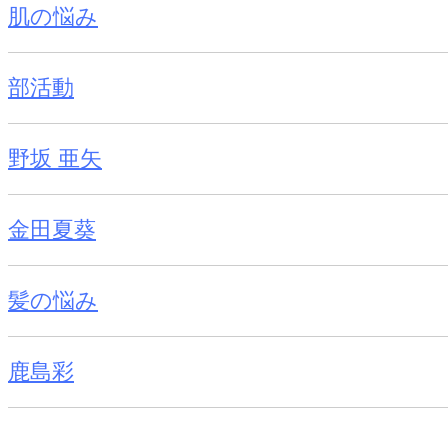
肌の悩み
部活動
野坂 亜矢
金田夏葵
髪の悩み
鹿島彩