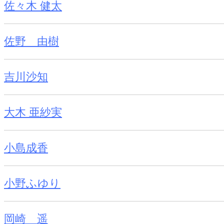
佐々木 健太
佐野 由樹
吉川沙知
大木 亜紗実
小島成香
小野ふゆり
岡崎 遥