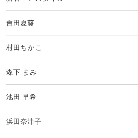
會田夏葵
村田ちかこ
森下 まみ
池田 早希
浜田奈津子