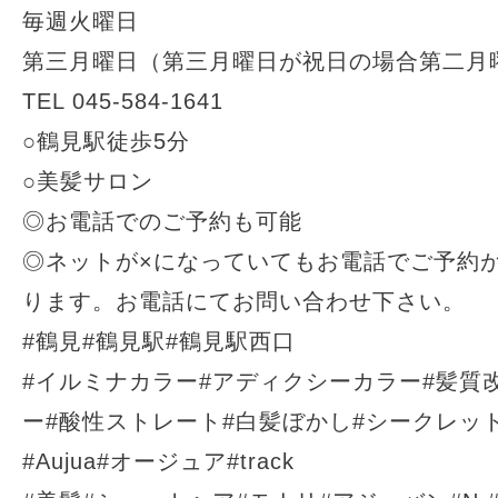
毎週火曜日
第三月曜日（第三月曜日が祝日の場合第二月
TEL
045-584-1641
○
鶴見駅徒歩
5
分
○
美髪サロン
◎お電話でのご予約も可能
◎ネットが
×
になっていてもお電話でご予約
ります。お電話にてお問い合わせ下さい。
#
鶴見
#
鶴見駅
#
鶴見駅西口
#
イルミナカラー
#
アディクシーカラー
#
髪質
ー
#
酸性ストレート
#
白髪ぼかし
#
シークレッ
#Aujua#
オージュア
#track