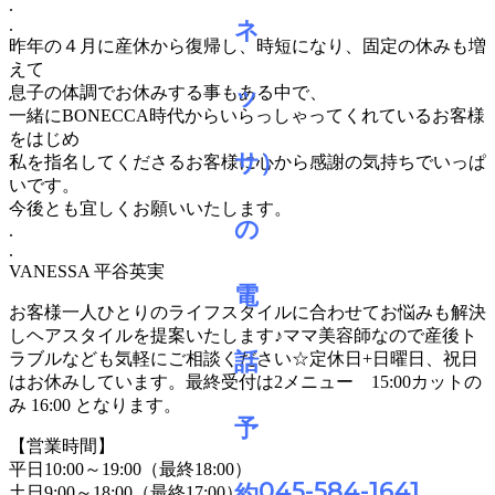
.
.
昨年の４月に産休から復帰し、時短になり、固定の休みも増
えて
息子の体調でお休みする事もある中で、
一緒にBONECCA時代からいらっしゃってくれているお客様
をはじめ
私を指名してくださるお客様に心から感謝の気持ちでいっぱ
いです。
今後とも宜しくお願いいたします。
.
.
VANESSA 平谷英実
お客様一人ひとりのライフスタイルに合わせてお悩みも解決
しヘアスタイルを提案いたします♪ママ美容師なので産後ト
ラブルなども気軽にご相談ください☆定休日+日曜日、祝日
はお休みしています。最終受付は2メニュー 15:00カットの
み 16:00 となります。
【営業時間】
平日10:00～19:00（最終18:00）
045-584-1641
土日9:00～18:00（最終17:00）