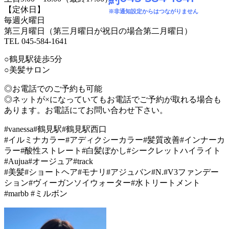
【定休日】
※非通知設定からはつながりません
毎週火曜日
第三月曜日（第三月曜日が祝日の場合第二月曜日）
TEL 045-584-1641
○鶴見駅徒歩5分
○美髪サロン
◎お電話でのご予約も可能
◎ネットが×になっていてもお電話でご予約が取れる場合も
あります。お電話にてお問い合わせ下さい。
#vanessa#鶴見駅#鶴見駅西口
#イルミナカラー#アディクシーカラー#髪質改善#インナーカ
ラー#酸性ストレート#白髪ぼかし#シークレットハイライト
#Aujua#オージュア#track
#美髪#ショートヘア#モナリ#アジュバン#N.#V3ファンデー
ション#ヴィーガンソイウォーター#水トリートメント
#marbb #ミルボン
VANESSA（ヴァネッサ）