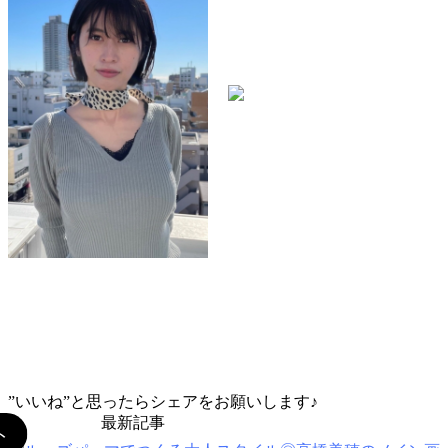
Stylist
平谷 英実
TEL：045-584-1641
おしゃれをもっと。あなたとずっと。
VANESSAのHPに載ってない写真はコチラ
”いいね”と思ったらシェアをお願いします♪
最新記事