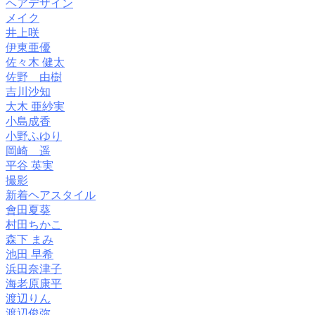
ヘアデザイン
メイク
井上咲
伊東亜優
佐々木 健太
佐野 由樹
吉川沙知
大木 亜紗実
小島成香
小野ふゆり
岡崎 遥
平谷 英実
撮影
新着ヘアスタイル
會田夏葵
村田ちかこ
森下 まみ
池田 早希
浜田奈津子
海老原康平
渡辺りん
渡辺俊弥