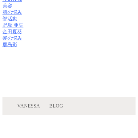
美容
肌の悩み
部活動
野坂 亜矢
金田夏葵
髪の悩み
鹿島彩
VANESSA
BLOG
大切なお客様へご報告◎平谷英実