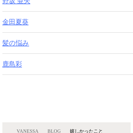
野坂 亜矢
金田夏葵
髪の悩み
鹿島彩
VANESSA
BLOG
嬉しかったこと