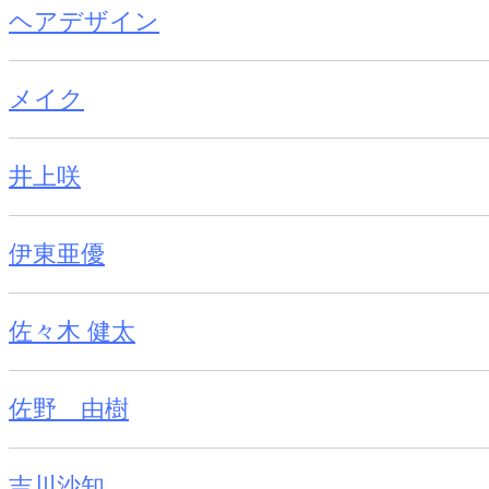
ヘアデザイン
メイク
井上咲
伊東亜優
佐々木 健太
佐野 由樹
吉川沙知