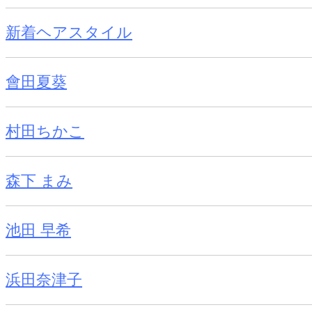
新着ヘアスタイル
會田夏葵
村田ちかこ
森下 まみ
池田 早希
浜田奈津子