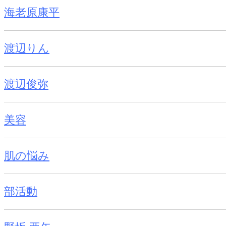
海老原康平
渡辺りん
渡辺俊弥
美容
肌の悩み
部活動