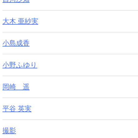
大木 亜紗実
小島成香
小野ふゆり
岡崎 遥
平谷 英実
撮影