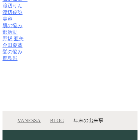
渡辺りん
渡辺俊弥
美容
肌の悩み
部活動
野坂 亜矢
金田夏葵
髪の悩み
鹿島彩
VANESSA
BLOG
年末の出来事
年末の出来事