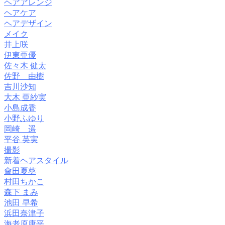
ヘアアレンジ
ヘアケア
ヘアデザイン
メイク
井上咲
伊東亜優
佐々木 健太
佐野 由樹
吉川沙知
大木 亜紗実
小島成香
小野ふゆり
岡崎 遥
平谷 英実
撮影
新着ヘアスタイル
會田夏葵
村田ちかこ
森下 まみ
池田 早希
浜田奈津子
海老原康平