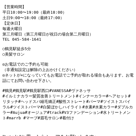
【営業時間】
平日10:00〜19:00（最終18:00）
土日9:00〜18:00（最終17:00）
【定休日】
毎週火曜日
第三月曜日（第三月曜日が祝日の場合第二月曜日）
TEL 045-584-1641
○鶴見駅徒歩5分
○美髪サロン
◎お電話でのご予約も可能
（非通知設定は解除の上おかけください）
◎ネットが×になっていてもお電話でご予約が取れる場合もあります。お電
話にてお問い合わせ下さい。
#鶴見#鶴見駅#鶴見駅西口#VANESSA#ヴァネッサ
#イルミナカラー髪質改善トリートメント#インナーカラー#ヘアセット#
リタッチ#ヘッドスパ縮毛矯正#酸性ストレート#パーマ#ツイストスパイ
ラル#ツイストパーマ#白髪ぼかしハイライト#水素#水素カラー#ダブルカ
ラー#Aujua#オージュア#track#V3ファンデーション#水トリートメン
ト#marrb #マーブ#眉毛サロン#着付け