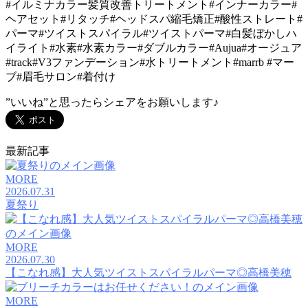
#イルミナカラー髪質改善トリートメント#インナーカラー#
ヘアセット#リタッチ#ヘッドスパ縮毛矯正#酸性ストレート#
パーマ#ツイストスパイラル#ツイストパーマ#白髪ぼかしハ
イライト#水素#水素カラー#ダブルカラー#Aujua#オージュア
#track#V3ファンデーション#水トリートメント#marrb #マー
ブ#眉毛サロン#着付け
”いいね”と思ったらシェアをお願いします♪
最新記事
MORE
2026.07.31
夏祭り
MORE
2026.07.30
【こなれ感】大人気ツイストスパイラルパーマ◎高橋美穂
MORE