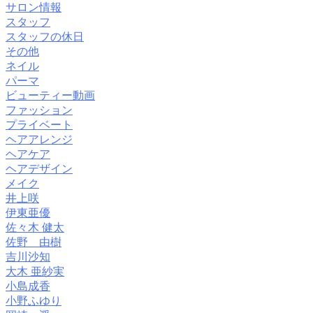
サロン情報
スタッフ
スタッフの休日
その他
ネイル
パーマ
ビューティー動画
ファッション
プライベート
ヘアアレンジ
ヘアケア
ヘアデザイン
メイク
井上咲
伊東亜優
佐々木 健太
佐野 由樹
吉川沙知
大木 亜紗実
小島成香
小野ふゆり