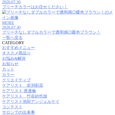
2026.07.30
ブリーチカラーはお任せください！
MORE
2026.07.30
ブリーチなしダブルカラーで透明感◎暖色ブラウン！
一覧へ戻る
CATEGORY
おすすめメニュー
オススメ商品☆
お悩み&解決
お知らせ
カット
カラー
クリエイティブ
ケアリスト 岩渕彩花
ケアリスト 渡邊倫
ケアリスト 竹谷紗也加
ケアリスト池田アンジェルケイ
コンテスト
サロンでの出来事