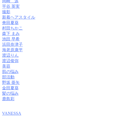
岡崎 遥
平谷 英実
撮影
新着ヘアスタイル
會田夏葵
村田ちかこ
森下 まみ
池田 早希
浜田奈津子
海老原康平
渡辺りん
渡辺俊弥
美容
肌の悩み
部活動
野坂 亜矢
金田夏葵
髪の悩み
鹿島彩
VANESSA