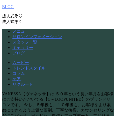
BLOG
成人式💐🤍
成人式💐🤍
メニュー
サロンインフォメーション
スタッフ一覧
ギャラリー
ブログ
ムービー
トレンドスタイル
コラム
ケア
リクルート
VANESSA【ヴァネッサ】は ５０年という長い年月をお客様
にご支持いただいてる【C－LOOPUNITED】のブランドサ
ロンです。 今も、５年後も、１０年後も、お客様をより素
敵にできるよう上質な薬剤、丁寧な接客、カウンセリングな
どにこだわり、日々私たち自信もアップデートしておりま