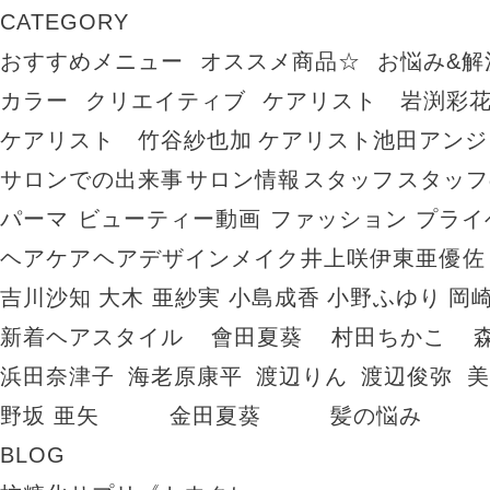
CATEGORY
おすすめメニュー
オススメ商品☆
お悩み&解
カラー
クリエイティブ
ケアリスト 岩渕彩
ケアリスト 竹谷紗也加
ケアリスト池田アンジ
サロンでの出来事
サロン情報
スタッフ
スタッフ
パーマ
ビューティー動画
ファッション
プライ
ヘアケア
ヘアデザイン
メイク
井上咲
伊東亜優
佐
吉川沙知
大木 亜紗実
小島成香
小野ふゆり
岡
新着ヘアスタイル
會田夏葵
村田ちかこ
浜田奈津子
海老原康平
渡辺りん
渡辺俊弥
美
野坂 亜矢
金田夏葵
髪の悩み
BLOG