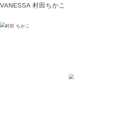
VANESSA 村田ちかこ
VANESSA（ヴァネッサ）
店長 / Director
村田 ちかこ
TEL：045-584-1641
おしゃれをもっと。あなたとずっと。
VANESSAのHPに載ってない写真はコチラ