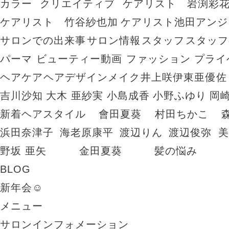
カラー
クリエイティブ
ケアリスト 岩渕彩
ケアリスト 竹谷紗也加
ケアリスト池田アンジ
サロンでの出来事
サロン情報
スタッフ
スタッフ
パーマ
ビューティー動画
ファッション
プライ
ヘアケア
ヘアデザイン
メイク
井上咲
伊東亜優
佐
吉川沙知
大木 亜紗実
小島成香
小野ふゆり
岡
新着ヘアスタイル
會田夏葵
村田ちかこ
浜田奈津子
海老原康平
渡辺りん
渡辺俊弥
美
野坂 亜矢
金田夏葵
髪の悩み
BLOG
新年会☺︎
メニュー
サロンインフォメーション