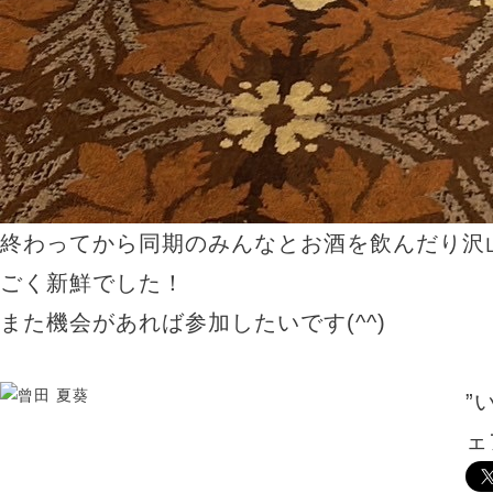
終わってから同期のみんなとお酒を飲んだり沢
ごく新鮮でした！
また機会があれば参加したいです(^^)
”
VANESSA（ヴァネッサ）
ェ
ケアリスト
曾田 夏葵