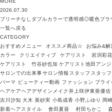
MORE
2026.07.30
ブリーチなしダブルカラーで透明感◎暖色ブラ
一覧へ戻る
CATEGORY
おすすめメニュー
オススメ商品☆
お悩み&解
カラー
クリエイティブ
ケアリスト 岩渕彩
ケアリスト 竹谷紗也加
ケアリスト池田アンジ
サロンでの出来事
サロン情報
スタッフ
スタッフ
パーマ
ビューティー動画
ファッション
プライ
ヘアケア
ヘアデザイン
メイク
井上咲
伊東亜優
佐
吉川沙知
大木 亜紗実
小島成香
小野ふゆり
岡
新着ヘアスタイル
會田夏葵
村田ちかこ