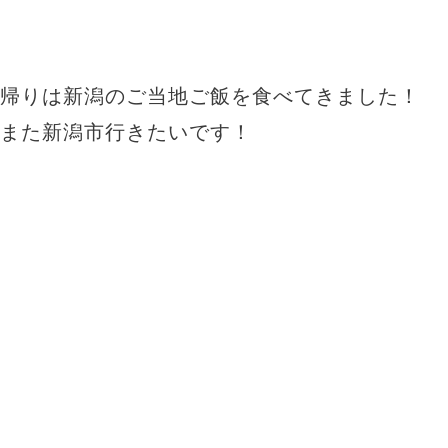
帰りは新潟のご当地ご飯を食べてきました！
また新潟市行きたいです！
VANESSA（ヴァネッサ）
stylist
渡辺 りん
TEL：045-584-1641