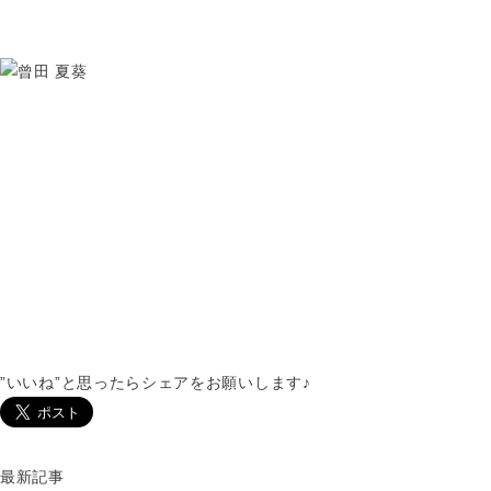
VANESSA（ヴァネッサ）
ケアリスト
曾田 夏葵
TEL：045-584-1641
おしゃれをもっと。あなたとずっと。
VANESSAのHPに載ってない写真はコチラ
”いいね”と思ったらシェアをお願いします♪
最新記事