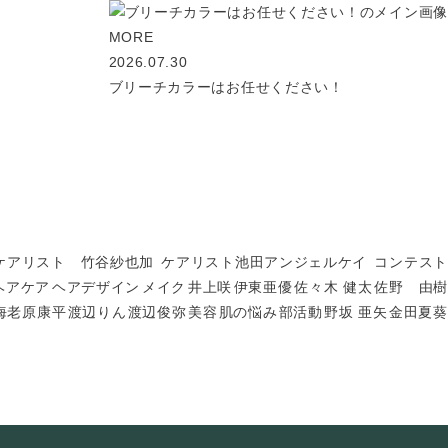
MORE
2026.07.30
ブリーチカラーはお任せください！
ケアリスト 竹谷紗也加
ケアリスト池田アンジェルケイ
コンテスト
ヘアケア
ヘアデザイン
メイク
井上咲
伊東亜優
佐々木 健太
佐野 由樹
海老原康平
渡辺りん
渡辺俊弥
美容
肌の悩み
部活動
野坂 亜矢
金田夏葵