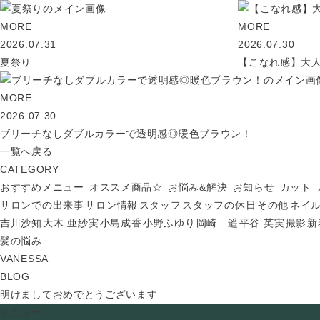
MORE
MORE
2026.07.31
2026.07.30
夏祭り
【こなれ感】大
MORE
2026.07.30
ブリーチなしダブルカラーで透明感◎暖色ブラウン！
一覧へ戻る
CATEGORY
おすすめメニュー
オススメ商品☆
お悩み&解決
お知らせ
カット
サロンでの出来事
サロン情報
スタッフ
スタッフの休日
その他
ネイ
吉川沙知
大木 亜紗実
小島成香
小野ふゆり
岡崎 遥
平谷 英実
撮影
新
髪の悩み
VANESSA
BLOG
明けましておめでとうございます
メニュー