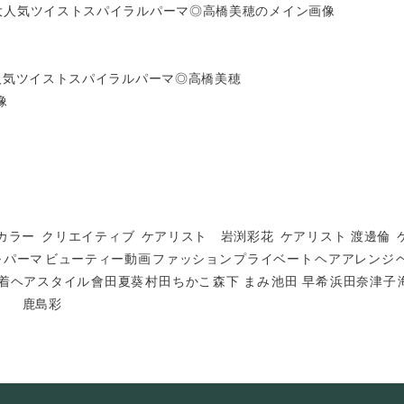
人気ツイストスパイラルパーマ◎高橋美穂
カラー
クリエイティブ
ケアリスト 岩渕彩花
ケアリスト 渡邊倫
ル
パーマ
ビューティー動画
ファッション
プライベート
ヘアアレンジ
着ヘアスタイル
會田夏葵
村田ちかこ
森下 まみ
池田 早希
浜田奈津子
鹿島彩