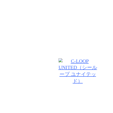
だいてる【C－LOOPUNITED】のブランドサロンで
１０年後も、お客様をより素敵にできるよう上質な薬
ウンセリングなどにこだわり、日々私たち自信もアッ
す。
© 2026 VANESSA