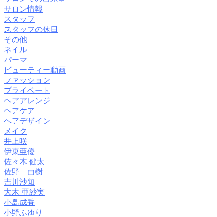
サロン情報
スタッフ
スタッフの休日
その他
ネイル
パーマ
ビューティー動画
ファッション
プライベート
ヘアアレンジ
ヘアケア
ヘアデザイン
メイク
井上咲
伊東亜優
佐々木 健太
佐野 由樹
吉川沙知
大木 亜紗実
小島成香
小野ふゆり