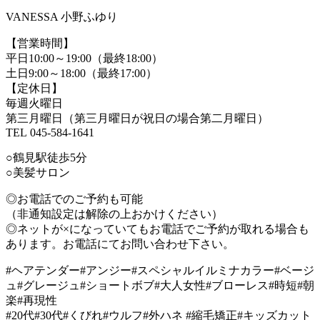
VANESSA 小野ふゆり
【営業時間】
平日10:00～19:00（最終18:00）
土日9:00～18:00（最終17:00）
【定休日】
毎週火曜日
第三月曜日（第三月曜日が祝日の場合第二月曜日）
TEL 045-584-1641
○鶴見駅徒歩5分
○美髪サロン
◎お電話でのご予約も可能
（非通知設定は解除の上おかけください）
◎ネットが×になっていてもお電話でご予約が取れる場合も
あります。お電話にてお問い合わせ下さい。
#ヘアテンダー#アンジー#スペシャルイルミナカラー#ベージ
ュ#グレージュ#ショートボブ#大人女性#ブローレス#時短#朝
楽#再現性
#20代#30代#くびれ#ウルフ#外ハネ #縮毛矯正#キッズカット