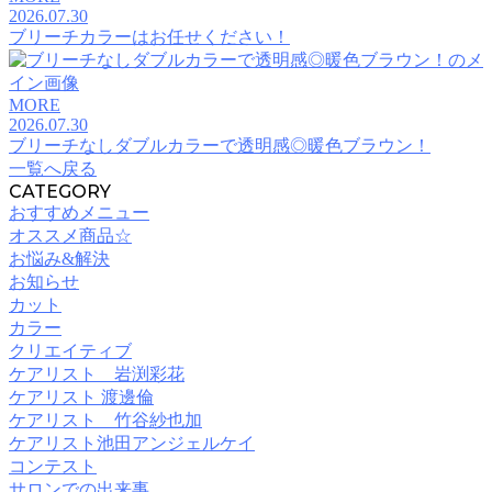
2026.07.30
ブリーチカラーはお任せください！
MORE
2026.07.30
ブリーチなしダブルカラーで透明感◎暖色ブラウン！
一覧へ戻る
CATEGORY
おすすめメニュー
オススメ商品☆
お悩み&解決
お知らせ
カット
カラー
クリエイティブ
ケアリスト 岩渕彩花
ケアリスト 渡邊倫
ケアリスト 竹谷紗也加
ケアリスト池田アンジェルケイ
コンテスト
サロンでの出来事