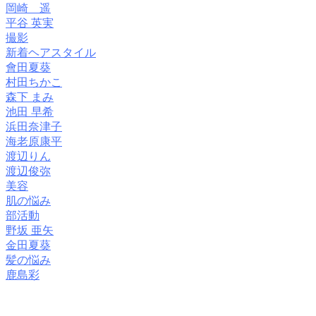
岡崎 遥
平谷 英実
撮影
新着ヘアスタイル
會田夏葵
村田ちかこ
森下 まみ
池田 早希
浜田奈津子
海老原康平
渡辺りん
渡辺俊弥
美容
肌の悩み
部活動
野坂 亜矢
金田夏葵
髪の悩み
鹿島彩