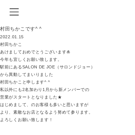
村田ちかこです^ ^
MOVIE
2022.01.15
村田ちかこ
TREND STYLE
あけましておめでとうございます🎍
今年も宜しくお願い致します。
COLUMN
駅前にあるSALON DE JOE（サロンドジョー）
から異動してまいりました
CARE
村田ちかこと申します^ ^
RECRUIT
私以外にも2名加わり1月から新メンバーでの
営業がスタートとなりました★
はじめまして、のお客様も多いと思いますが
より、素敵なお店となるよう努めて参ります。
よろしくお願い致します！