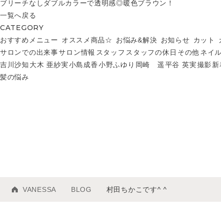
ブリーチなしダブルカラーで透明感◎暖色ブラウン！
一覧へ戻る
CATEGORY
おすすめメニュー
オススメ商品☆
お悩み&解決
お知らせ
カット
サロンでの出来事
サロン情報
スタッフ
スタッフの休日
その他
ネイ
吉川沙知
大木 亜紗実
小島成香
小野ふゆり
岡崎 遥
平谷 英実
撮影
新
髪の悩み
VANESSA
BLOG
村田ちかこです^ ^