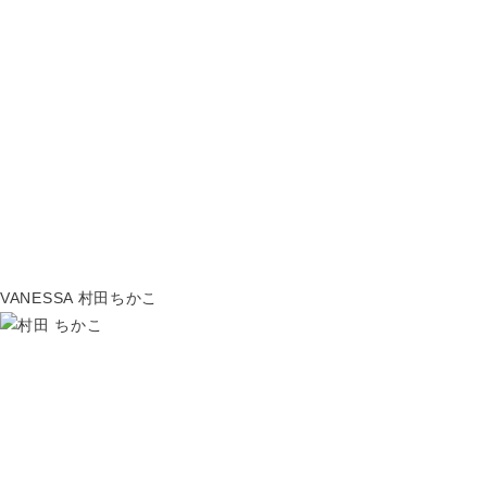
VANESSA 村田ちかこ
VANESSA（ヴァネッサ）
店長 / Director
村田 ちかこ