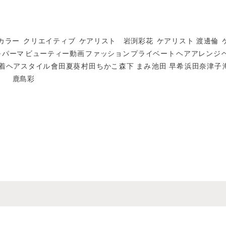
カラー
クリエイティブ
ケアリスト 岩渕彩花
ケアリスト 渡邊倫
ル
パーマ
ビューティー動画
ファッション
プライベート
ヘアアレンジ
着ヘアスタイル
會田夏葵
村田ちかこ
森下 まみ
池田 早希
浜田奈津子
鹿島彩