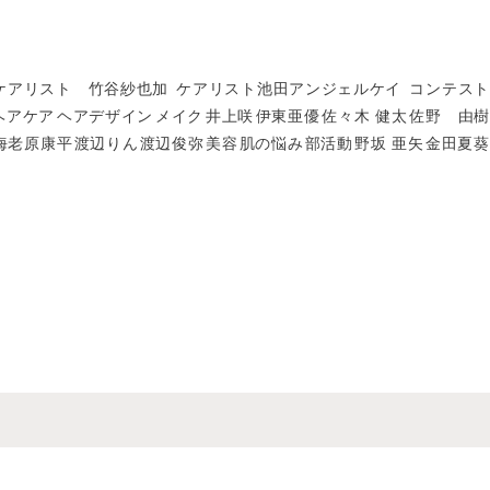
ケアリスト 竹谷紗也加
ケアリスト池田アンジェルケイ
コンテスト
ヘアケア
ヘアデザイン
メイク
井上咲
伊東亜優
佐々木 健太
佐野 由樹
海老原康平
渡辺りん
渡辺俊弥
美容
肌の悩み
部活動
野坂 亜矢
金田夏葵