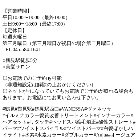
【営業時間】
平日10:00〜19:00（最終18:00）
土日9:00〜18:00（最終17:00）
【定休日】
毎週火曜日
第三月曜日（第三月曜日が祝日の場合第二月曜日）
TEL 045-584-1641
○鶴見駅徒歩5分
○美髪サロン
◎お電話でのご予約も可能
（非通知設定は解除の上おかけください）
◎ネットが×になっていてもお電話でご予約が取れる場合も
あります。お電話にてお問い合わせ下さい。
#鶴見#鶴見駅#鶴見駅西口#VANESSA#ヴァネッサ
#イルミナカラー髪質改善トリートメント#インナーカラー#
ヘアセット#リタッチ#ヘッドスパ縮毛矯正#酸性ストレート#
パーマ#ツイストスパイラル#ツイストパーマ#白髪ぼかしハ
イライト#水素#水素カラー#ダブルカラー#Aujua#オージュア