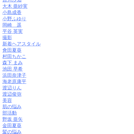
大木 亜紗実
小島成香
小野ふゆり
岡崎 遥
平谷 英実
撮影
新着ヘアスタイル
會田夏葵
村田ちかこ
森下 まみ
池田 早希
浜田奈津子
海老原康平
渡辺りん
渡辺俊弥
美容
肌の悩み
部活動
野坂 亜矢
金田夏葵
髪の悩み