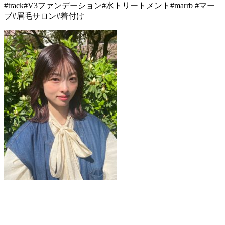
#track#V3ファンデーション#水トリートメント#marrb #マー
ブ#眉毛サロン#着付け
VANESSA（ヴァネッサ）
stylist