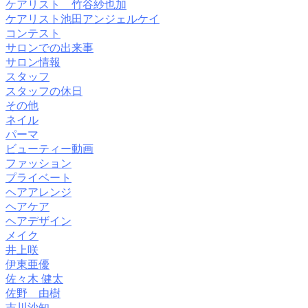
ケアリスト 竹谷紗也加
ケアリスト池田アンジェルケイ
コンテスト
サロンでの出来事
サロン情報
スタッフ
スタッフの休日
その他
ネイル
パーマ
ビューティー動画
ファッション
プライベート
ヘアアレンジ
ヘアケア
ヘアデザイン
メイク
井上咲
伊東亜優
佐々木 健太
佐野 由樹
吉川沙知