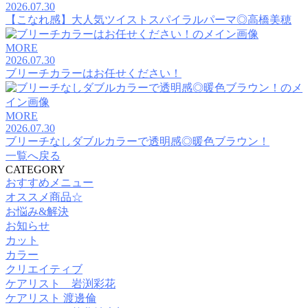
2026.07.30
【こなれ感】大人気ツイストスパイラルパーマ◎高橋美穂
MORE
2026.07.30
ブリーチカラーはお任せください！
MORE
2026.07.30
ブリーチなしダブルカラーで透明感◎暖色ブラウン！
一覧へ戻る
CATEGORY
おすすめメニュー
オススメ商品☆
お悩み&解決
お知らせ
カット
カラー
クリエイティブ
ケアリスト 岩渕彩花
ケアリスト 渡邊倫