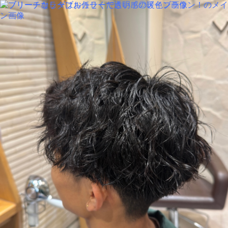
MENU
SALON INFORMATION
STAFF
GALLERY
BLOG
KUCHIKOMI
MOVIE
TREND STYLE
COLUMN
CARE
RECRUIT