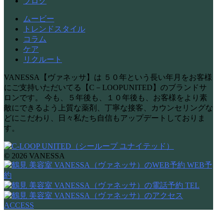
ブログ
ムービー
トレンドスタイル
コラム
ケア
リクルート
VANESSA【ヴァネッサ】は ５０年という長い年月をお客様
にご支持いただいてる【C－LOOPUNITED】のブランドサ
ロンです。 今も、５年後も、１０年後も、お客様をより素
敵にできるよう上質な薬剤、丁寧な接客、カウンセリングな
どにこだわり、日々私たち自信もアップデートしておりま
す。
© 2026 VANESSA
WEB予
約
TEL
ACCESS