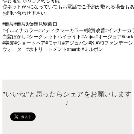
◎お電話でのご予約も可能
◎ネットが×になっていてもお電話でご予約が取れる場合も
お問い合わせ下さい。
#鶴見#鶴見駅#鶴見駅西口
#イルミナカラー#アディクシーカラー#髪質改善#インナーカ
白髪ぼかし#シークレットハイライト#Aujua#オージュア#track
#美髪#ショートヘア#モナリ#アジュバン#N.#V3ファンデー
ウォーター#水トリートメント#marrb #ミルボン
”いいね”と思ったらシェアをお願いします
♪