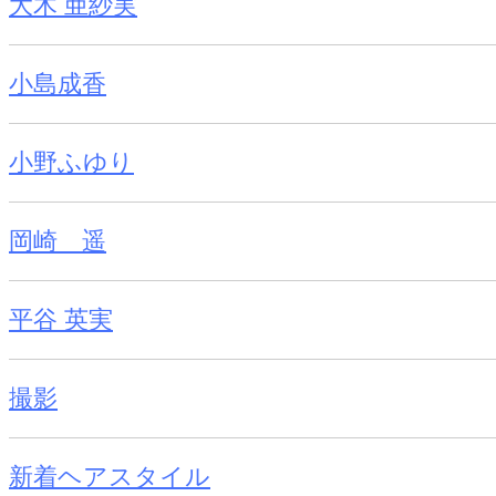
大木 亜紗実
小島成香
小野ふゆり
岡崎 遥
平谷 英実
撮影
新着ヘアスタイル