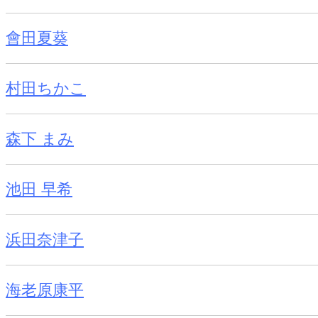
會田夏葵
村田ちかこ
森下 まみ
池田 早希
浜田奈津子
海老原康平