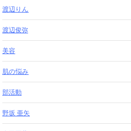
渡辺りん
渡辺俊弥
美容
肌の悩み
部活動
野坂 亜矢