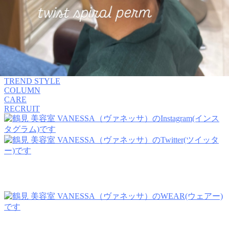
MENU
SALON INFORMATION
STAFF
GALLERY
BLOG
KUCHIKOMI
MOVIE
TREND STYLE
COLUMN
CARE
RECRUIT