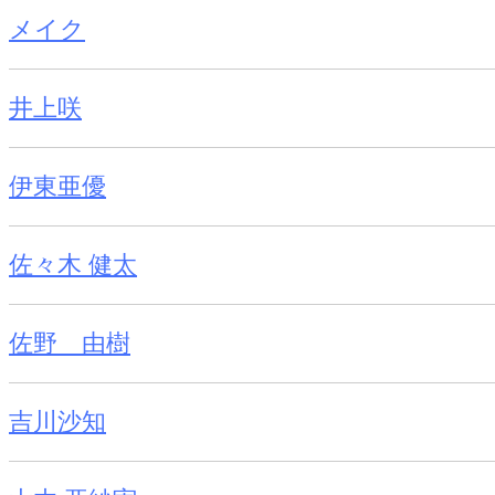
メイク
井上咲
伊東亜優
佐々木 健太
佐野 由樹
吉川沙知