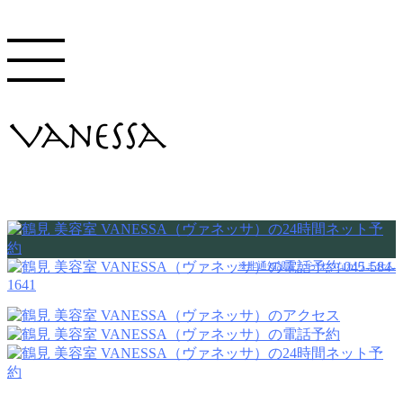
045-584-
※非通知設定からはつながりません
1641