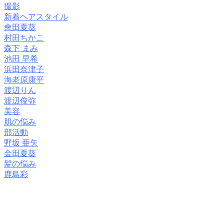
撮影
新着ヘアスタイル
會田夏葵
村田ちかこ
森下 まみ
池田 早希
浜田奈津子
海老原康平
渡辺りん
渡辺俊弥
美容
肌の悩み
部活動
野坂 亜矢
金田夏葵
髪の悩み
鹿島彩