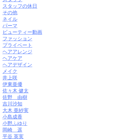
スタッフの休日
その他
ネイル
パーマ
ビューティー動画
ファッション
プライベート
ヘアアレンジ
ヘアケア
ヘアデザイン
メイク
井上咲
伊東亜優
佐々木 健太
佐野 由樹
吉川沙知
大木 亜紗実
小島成香
小野ふゆり
岡崎 遥
平谷 英実