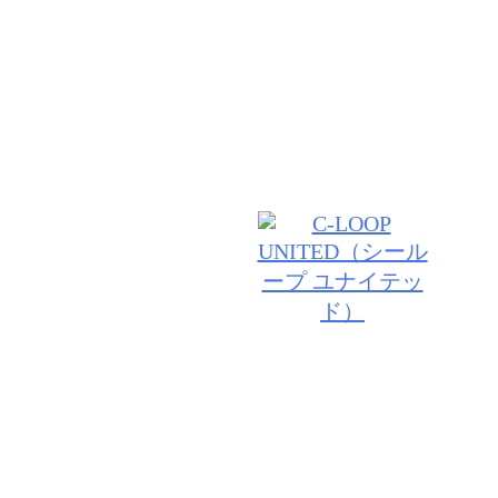
１０年後も、お客様をより素敵にできるよう上質な薬
ウンセリングなどにこだわり、日々私たち自信もアッ
す。
© 2026 VANESSA