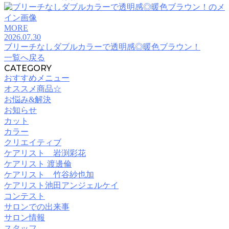
MORE
2026.07.30
ブリーチなしダブルカラーで透明感◎暖色ブラウン！
一覧へ戻る
CATEGORY
おすすめメニュー
オススメ商品☆
お悩み&解決
お知らせ
カット
カラー
クリエイティブ
ケアリスト 岩渕彩花
ケアリスト 渡邊倫
ケアリスト 竹谷紗也加
ケアリスト池田アンジェルケイ
コンテスト
サロンでの出来事
サロン情報
スタッフ