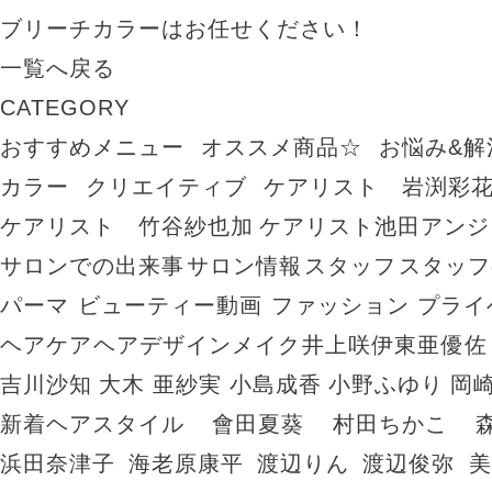
ブリーチカラーはお任せください！
一覧へ戻る
CATEGORY
おすすめメニュー
オススメ商品☆
お悩み&解
カラー
クリエイティブ
ケアリスト 岩渕彩
ケアリスト 竹谷紗也加
ケアリスト池田アンジ
サロンでの出来事
サロン情報
スタッフ
スタッフ
パーマ
ビューティー動画
ファッション
プライ
ヘアケア
ヘアデザイン
メイク
井上咲
伊東亜優
佐
吉川沙知
大木 亜紗実
小島成香
小野ふゆり
岡
新着ヘアスタイル
會田夏葵
村田ちかこ
浜田奈津子
海老原康平
渡辺りん
渡辺俊弥
美