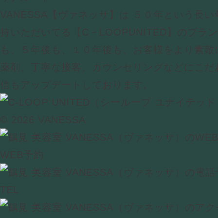
VANESSA【ヴァネッサ】は ５０年という長
持いただいてる【C－LOOPUNITED】のブラ
も、５年後も、１０年後も、お客様をより素敵
薬剤、丁寧な接客、カウンセリングなどにこだ
信もアップデートしております。
© 2026 VANESSA
WEB予約
TEL