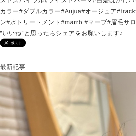
ストスパイラル
#
ツイストパーマ
#
白髪ぼかしハ
カラー
#
ダブルカラー
#Aujua#
オージュア
#trac
ン
#
水トリートメント
#marrb #
マーブ
#
眉毛サ
”いいね”と思ったらシェアをお願いします♪
最新記事