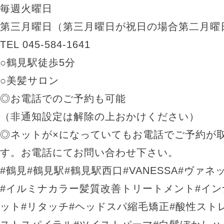
毎週火曜日
第三月曜日（第三月曜日が祝日の場合第二月曜
TEL 045-584-1641
○
鶴見駅徒歩
5
分
○
美髪サロン
◎お電話でのご予約も可能
（非通知設定は解除の上おかけください）
◎ネットが
×
になっていてもお電話でご予約が
す。お電話にてお問い合わせ下さい。
#
鶴見
#
鶴見駅
#
鶴見駅西口
#VANESSA#
ヴァネ
#
イルミナカラー髪質改善トリートメント
#
イン
ット
#
リタッチ
#
ヘッドスパ縮毛矯正
#
酸性スト