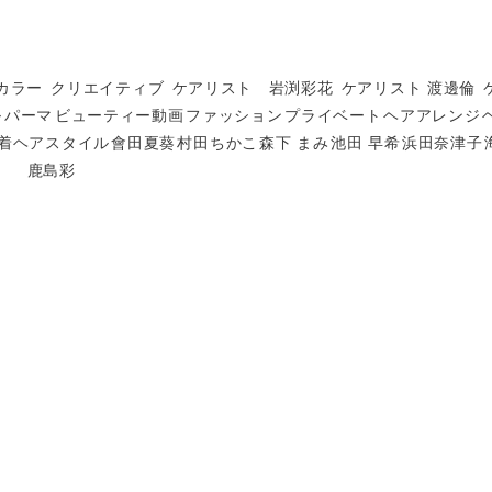
カラー
クリエイティブ
ケアリスト 岩渕彩花
ケアリスト 渡邊倫
ル
パーマ
ビューティー動画
ファッション
プライベート
ヘアアレンジ
着ヘアスタイル
會田夏葵
村田ちかこ
森下 まみ
池田 早希
浜田奈津子
鹿島彩