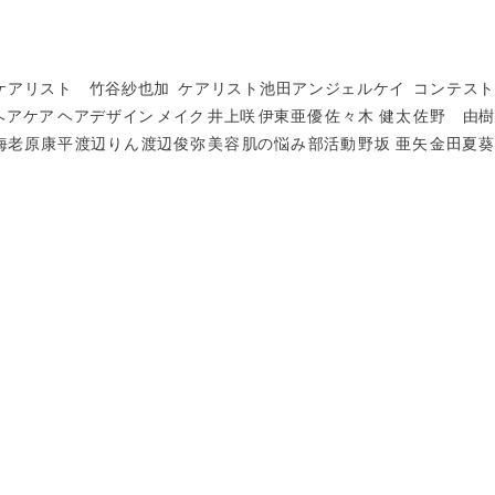
ケアリスト 竹谷紗也加
ケアリスト池田アンジェルケイ
コンテスト
ヘアケア
ヘアデザイン
メイク
井上咲
伊東亜優
佐々木 健太
佐野 由樹
海老原康平
渡辺りん
渡辺俊弥
美容
肌の悩み
部活動
野坂 亜矢
金田夏葵