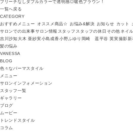
ブリーチなしダブルカラーで透明感◎暖色ブラウン！
一覧へ戻る
CATEGORY
おすすめメニュー
オススメ商品☆
お悩み&解決
お知らせ
カット
サロンでの出来事
サロン情報
スタッフ
スタッフの休日
その他
ネイ
吉川沙知
大木 亜紗実
小島成香
小野ふゆり
岡崎 遥
平谷 英実
撮影
新
髪の悩み
VANESSA
BLOG
色々なパーマスタイル
メニュー
サロンインフォメーション
スタッフ一覧
ギャラリー
ブログ
ムービー
トレンドスタイル
コラム