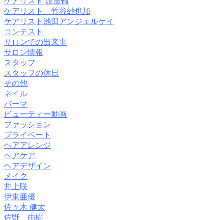
ケアリスト 渡邊倫
ケアリスト 竹谷紗也加
ケアリスト池田アンジェルケイ
コンテスト
サロンでの出来事
サロン情報
スタッフ
スタッフの休日
その他
ネイル
パーマ
ビューティー動画
ファッション
プライベート
ヘアアレンジ
ヘアケア
ヘアデザイン
メイク
井上咲
伊東亜優
佐々木 健太
佐野 由樹