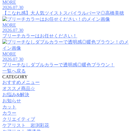
MORE
2026.07.30
【こなれ感】大人気ツイストスパイラルパーマ◎高橋美穂
MORE
2026.07.30
ブリーチカラーはお任せください！
MORE
2026.07.30
ブリーチなしダブルカラーで透明感◎暖色ブラウン！
一覧へ戻る
CATEGORY
おすすめメニュー
オススメ商品☆
お悩み&解決
お知らせ
カット
カラー
クリエイティブ
ケアリスト 岩渕彩花