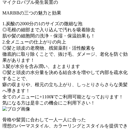
マイクロバブル発生装置の
MARBBの三つの魅力と効果
1.炭酸の2000分の1のサイズの微細な泡
◎毛根の細部まで入り込んで汚れを吸着除去
肌や髪の細胞間の洗浄・保湿・保温効果も！
2.全メニューの仕上がりの向上
◎髪と頭皮の老廃物、残留薬剤・活性酸素を
徹底的に取り除くことで、抜け毛、ダメージ、老化を防ぐ効
果があります！
3.髪が水分を含み潤い、まとまります
◎髪と頭皮の水分量を決める結合水を増やして内部を疏水化
することで、
癖の収まりや、根元の立ち上がり、しっとりさらさらな美髪
へ導きます！
全てのメニューに+1100¥でご利用可能となっております！
気になる方は是非この機会にご利用下さい！
骨格や髪質に合わして一人一人に合った
理想のパーマスタイル、カラーリングとスタイルを提供でき