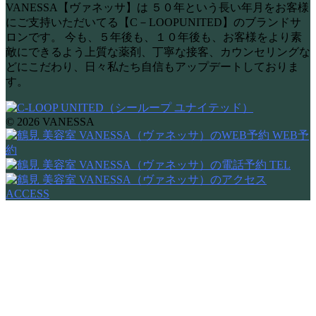
VANESSA【ヴァネッサ】は ５０年という長い年月をお客様
にご支持いただいてる【C－LOOPUNITED】のブランドサ
ロンです。 今も、５年後も、１０年後も、お客様をより素
敵にできるよう上質な薬剤、丁寧な接客、カウンセリングな
どにこだわり、日々私たち自信もアップデートしておりま
す。
© 2026 VANESSA
WEB予
約
TEL
ACCESS