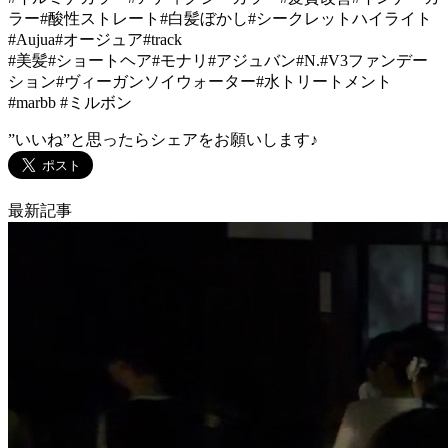
ラー#酸性ストレート#白髪ぼかし#シークレットハイライト
#Aujua#オージュア#track
#美髪#ショートヘア#モナリ#アジュバン#N.#V3ファンデー
ション#ヴィーガンソイウォーター#水トリートメント
#marbb #ミルボン
”いいね”と思ったらシェアをお願いします♪
最新記事