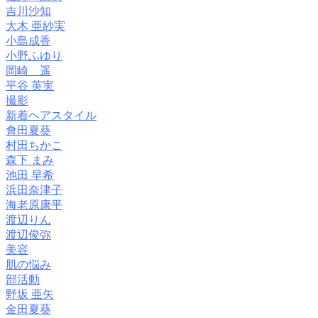
吉川沙知
大木 亜紗実
小島成香
小野ふゆり
岡崎 遥
平谷 英実
撮影
新着ヘアスタイル
會田夏葵
村田ちかこ
森下 まみ
池田 早希
浜田奈津子
海老原康平
渡辺りん
渡辺俊弥
美容
肌の悩み
部活動
野坂 亜矢
金田夏葵