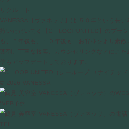
リクルート
VANESSA【ヴァネッサ】は ５０年という長
持いただいてる【C－LOOPUNITED】のブラ
も、５年後も、１０年後も、お客様をより素敵
薬剤、丁寧な接客、カウンセリングなどにこだ
信もアップデートしております。
© 2026 VANESSA
WEB予約
TEL