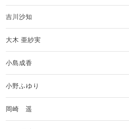
吉川沙知
大木 亜紗実
小島成香
小野ふゆり
岡崎 遥