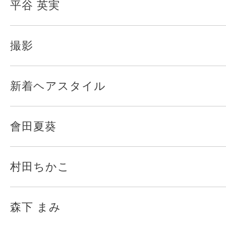
平谷 英実
撮影
新着ヘアスタイル
會田夏葵
村田ちかこ
森下 まみ