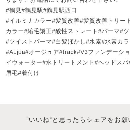
#鶴見#鶴見駅#鶴見駅西口
#イルミナカラー#髪質改善#髪質改善トリー
カラー#縮毛矯正#酸性ストレート#パーマ#
#ツイストパーマ#白髪ぼかし#水素#水素カ
#Aujua#オージュア#track#V3ファンデー
イウォーター#水トリートメント#ヘッドスパ#ma
眉毛#着付け
”いいね”と思ったらシェアをお願