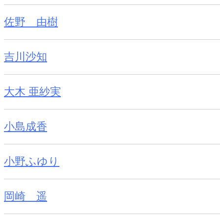
佐野 由樹
吉川沙知
大木 亜紗実
小島成香
小野ふゆり
岡崎 遥