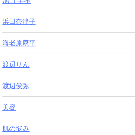
池田 早希
浜田奈津子
海老原康平
渡辺りん
渡辺俊弥
美容
肌の悩み