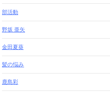
部活動
野坂 亜矢
金田夏葵
髪の悩み
鹿島彩