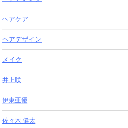
ヘアケア
ヘアデザイン
メイク
井上咲
伊東亜優
佐々木 健太