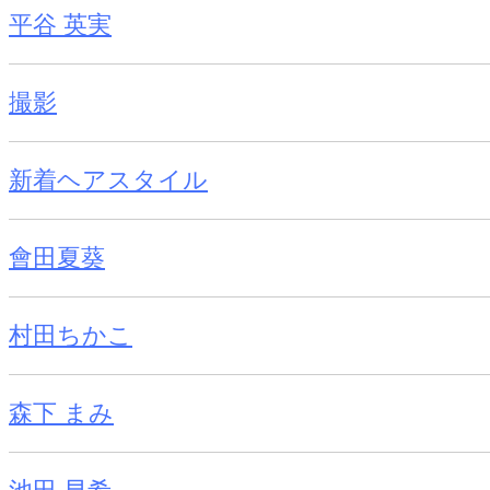
平谷 英実
撮影
新着ヘアスタイル
會田夏葵
村田ちかこ
森下 まみ