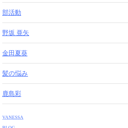
部活動
野坂 亜矢
金田夏葵
髪の悩み
鹿島彩
VANESSA
BLOG