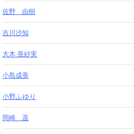
佐野 由樹
吉川沙知
大木 亜紗実
小島成香
小野ふゆり
岡崎 遥