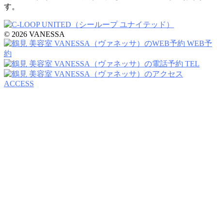
す。
© 2026 VANESSA
WEB予
約
TEL
ACCESS