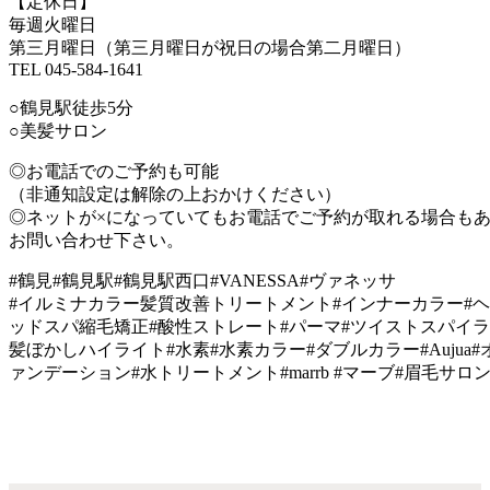
【定休日】
毎週火曜日
第三月曜日（第三月曜日が祝日の場合第二月曜日）
TEL 045-584-1641
○鶴見駅徒歩5分
○美髪サロン
◎お電話でのご予約も可能
（非通知設定は解除の上おかけください）
◎ネットが×になっていてもお電話でご予約が取れる場合も
お問い合わせ下さい。
#鶴見#鶴見駅#鶴見駅西口#VANESSA#ヴァネッサ
#イルミナカラー髪質改善トリートメント#インナーカラー#ヘ
ッドスパ縮毛矯正#酸性ストレート#パーマ#ツイストスパイラ
髪ぼかしハイライト#水素#水素カラー#ダブルカラー#Aujua#オー
ァンデーション#水トリートメント#marrb #マーブ#眉毛サロ