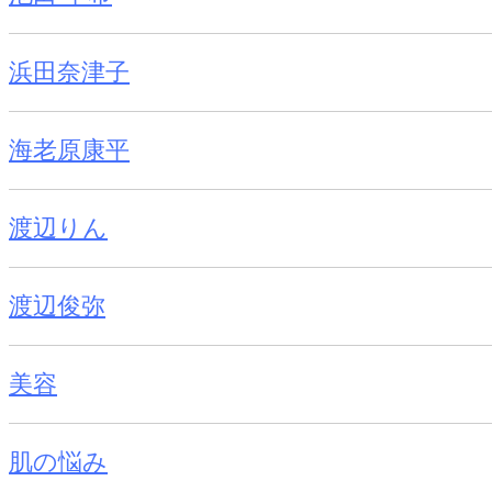
浜田奈津子
海老原康平
渡辺りん
渡辺俊弥
美容
肌の悩み