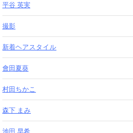
平谷 英実
撮影
新着ヘアスタイル
會田夏葵
村田ちかこ
森下 まみ
池田 早希