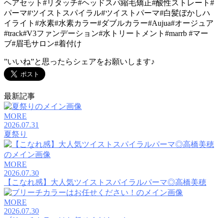
ヘアセット
#
リタッチ
#
ヘッドスパ縮毛矯正
#
酸性ストレート
#
パーマ
#
ツイストスパイラル
#
ツイストパーマ
#
白髪ぼかしハ
イライト
#
水素
#
水素カラー
#
ダブルカラー
#Aujua#
オージュア
#track#V3
ファンデーション
#
水トリートメント
#marrb #
マー
ブ
#
眉毛サロン
#
着付け
”いいね”と思ったらシェアをお願いします♪
最新記事
MORE
2026.07.31
夏祭り
MORE
2026.07.30
【こなれ感】大人気ツイストスパイラルパーマ◎高橋美穂
MORE
2026.07.30