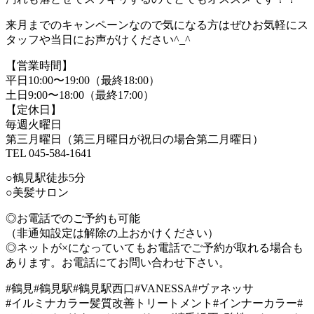
来月までのキャンペーンなので気になる方はぜひお気軽にス
タッフや当日にお声がけください^_^
【営業時間】
平日
10:00
〜
19:00
（最終
18:00
）
土日
9:00
〜
18:00
（最終
17:00
）
【定休日】
毎週火曜日
第三月曜日（第三月曜日が祝日の場合第二月曜日）
TEL 045-584-1641
○
鶴見駅徒歩
5
分
○
美髪サロン
◎お電話でのご予約も可能
（非通知設定は解除の上おかけください）
◎ネットが
×
になっていてもお電話でご予約が取れる場合も
あります。お電話にてお問い合わせ下さい。
#
鶴見
#
鶴見駅
#
鶴見駅西口
#VANESSA#
ヴァネッサ
#
イルミナカラー髪質改善トリートメント
#
インナーカラー
#