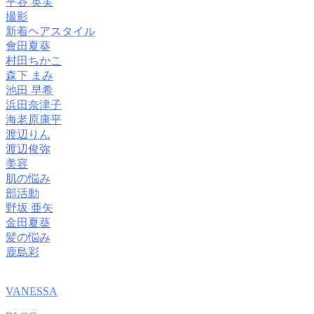
平谷 英実
撮影
新着ヘアスタイル
會田夏葵
村田ちかこ
森下 まみ
池田 早希
浜田奈津子
海老原康平
渡辺りん
渡辺俊弥
美容
肌の悩み
部活動
野坂 亜矢
金田夏葵
髪の悩み
鹿島彩
VANESSA