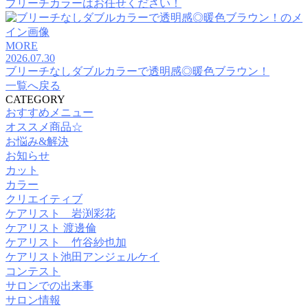
ブリーチカラーはお任せください！
MORE
2026.07.30
ブリーチなしダブルカラーで透明感◎暖色ブラウン！
一覧へ戻る
CATEGORY
おすすめメニュー
オススメ商品☆
お悩み&解決
お知らせ
カット
カラー
クリエイティブ
ケアリスト 岩渕彩花
ケアリスト 渡邊倫
ケアリスト 竹谷紗也加
ケアリスト池田アンジェルケイ
コンテスト
サロンでの出来事
サロン情報