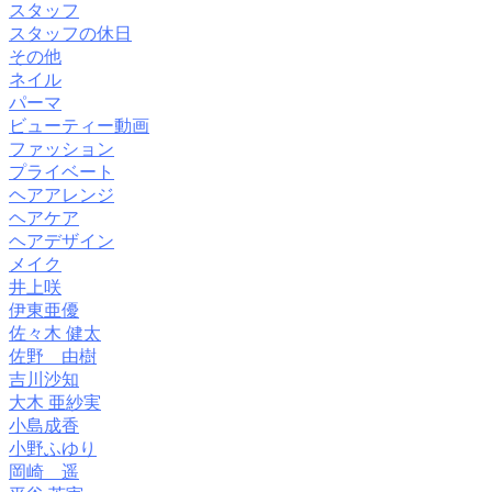
スタッフ
スタッフの休日
その他
ネイル
パーマ
ビューティー動画
ファッション
プライベート
ヘアアレンジ
ヘアケア
ヘアデザイン
メイク
井上咲
伊東亜優
佐々木 健太
佐野 由樹
吉川沙知
大木 亜紗実
小島成香
小野ふゆり
岡崎 遥