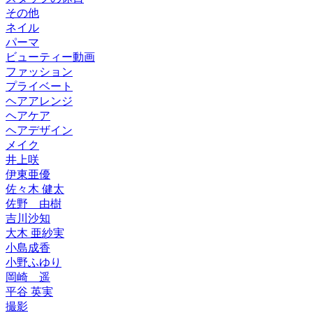
その他
ネイル
パーマ
ビューティー動画
ファッション
プライベート
ヘアアレンジ
ヘアケア
ヘアデザイン
メイク
井上咲
伊東亜優
佐々木 健太
佐野 由樹
吉川沙知
大木 亜紗実
小島成香
小野ふゆり
岡崎 遥
平谷 英実
撮影