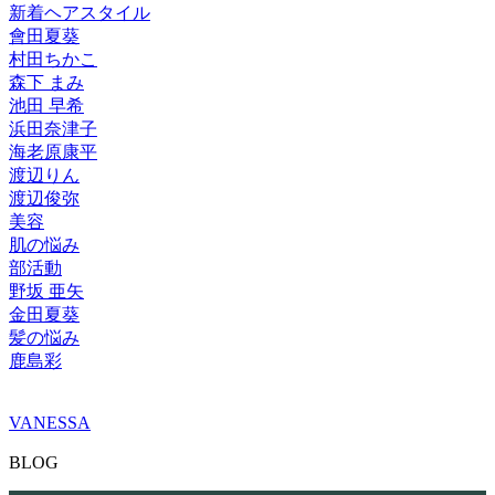
新着ヘアスタイル
會田夏葵
村田ちかこ
森下 まみ
池田 早希
浜田奈津子
海老原康平
渡辺りん
渡辺俊弥
美容
肌の悩み
部活動
野坂 亜矢
金田夏葵
髪の悩み
鹿島彩
VANESSA
BLOG