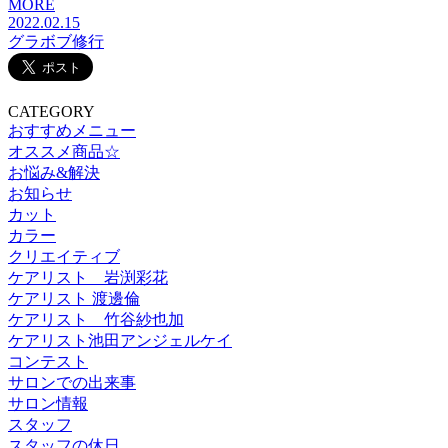
MORE
2022.02.15
グラボブ修行
CATEGORY
おすすめメニュー
オススメ商品☆
お悩み&解決
お知らせ
カット
カラー
クリエイティブ
ケアリスト 岩渕彩花
ケアリスト 渡邊倫
ケアリスト 竹谷紗也加
ケアリスト池田アンジェルケイ
コンテスト
サロンでの出来事
サロン情報
スタッフ
スタッフの休日