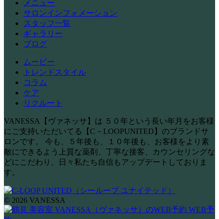
メニュー
サロンインフォメーション
スタッフ一覧
ギャラリー
ブログ
ムービー
トレンドスタイル
コラム
ケア
リクルート
VANESSA【ヴァネッサ】は ５０年という長い年月をお客様
にご支持いただいてる【C－LOOPUNITED】のブランドサ
ロンです。 今も、５年後も、１０年後も、お客様をより素
敵にできるよう上質な薬剤、丁寧な接客、カウンセリングな
どにこだわり、日々私たち自信もアップデートしておりま
す。
© 2026 VANESSA
WEB予