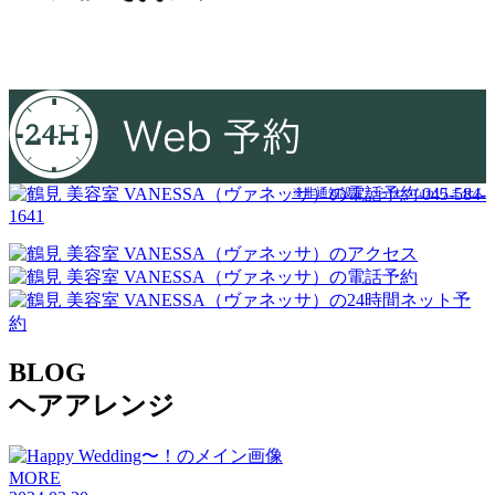
045-584-
※非通知設定からはつながりません
1641
BLOG
ヘアアレンジ
MORE