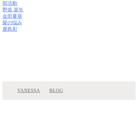
部活動
野坂 亜矢
金田夏葵
髪の悩み
鹿島彩
VANESSA
BLOG
【梅雨のくせ毛対策】クセやダメージで広がる髪に
オススメメンテナンス◎
【梅雨のくせ毛対策】ク…
メニュー