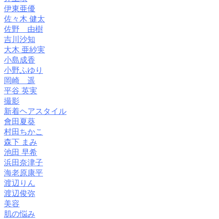
伊東亜優
佐々木 健太
佐野 由樹
吉川沙知
大木 亜紗実
小島成香
小野ふゆり
岡崎 遥
平谷 英実
撮影
新着ヘアスタイル
會田夏葵
村田ちかこ
森下 まみ
池田 早希
浜田奈津子
海老原康平
渡辺りん
渡辺俊弥
美容
肌の悩み