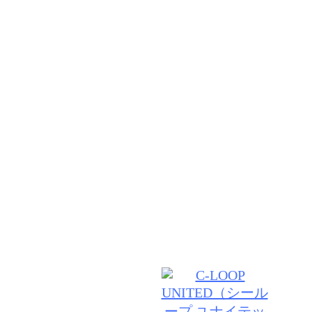
リクルート
VANESSA【ヴァネッサ】は ５０年という長い年月
だいてる【C－LOOPUNITED】のブランドサロンで
１０年後も、お客様をより素敵にできるよう上質な薬
ウンセリングなどにこだわり、日々私たち自信もアッ
す。