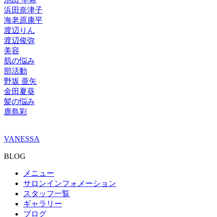
浜田奈津子
海老原康平
渡辺りん
渡辺俊弥
美容
肌の悩み
部活動
野坂 亜矢
金田夏葵
髪の悩み
鹿島彩
VANESSA
BLOG
メニュー
サロンインフォメーション
スタッフ一覧
ギャラリー
ブログ