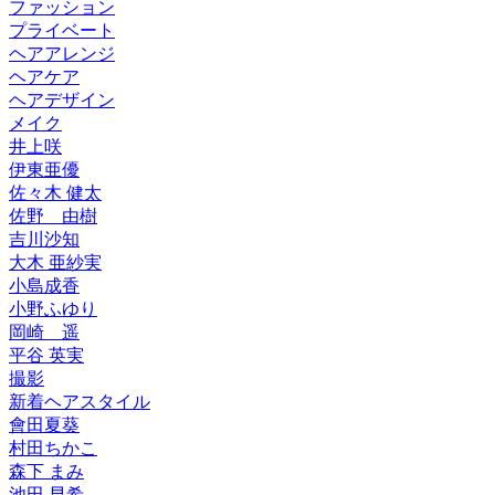
ファッション
プライベート
ヘアアレンジ
ヘアケア
ヘアデザイン
メイク
井上咲
伊東亜優
佐々木 健太
佐野 由樹
吉川沙知
大木 亜紗実
小島成香
小野ふゆり
岡崎 遥
平谷 英実
撮影
新着ヘアスタイル
會田夏葵
村田ちかこ
森下 まみ
池田 早希