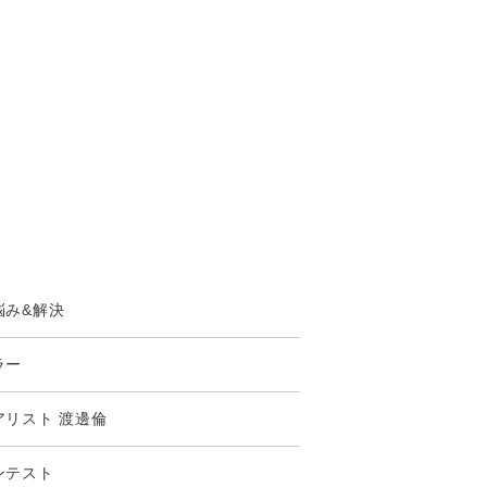
悩み&解決
ラー
アリスト 渡邊倫
ンテスト