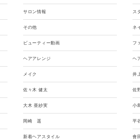
サロン情報
ス
その他
ネ
ビューティー動画
フ
ヘアアレンジ
ヘ
メイク
井
佐々木 健太
佐
大木 亜紗実
小
岡崎 遥
平
新着ヘアスタイル
會