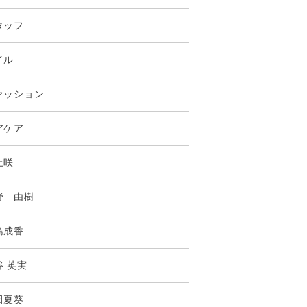
タッフ
イル
ァッション
アケア
上咲
野 由樹
島成香
谷 英実
田夏葵