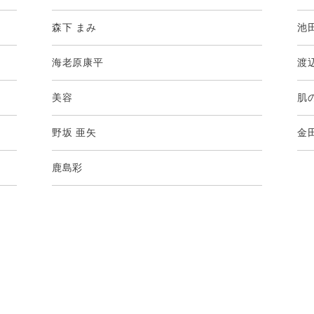
森下 まみ
池
海老原康平
渡
美容
肌
野坂 亜矢
金
鹿島彩