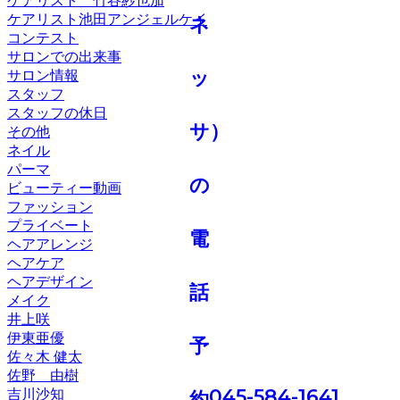
ケアリスト 竹谷紗也加
ケアリスト池田アンジェルケイ
コンテスト
サロンでの出来事
サロン情報
スタッフ
スタッフの休日
その他
ネイル
パーマ
ビューティー動画
ファッション
プライベート
ヘアアレンジ
ヘアケア
ヘアデザイン
メイク
井上咲
伊東亜優
佐々木 健太
佐野 由樹
045-584-1641
吉川沙知