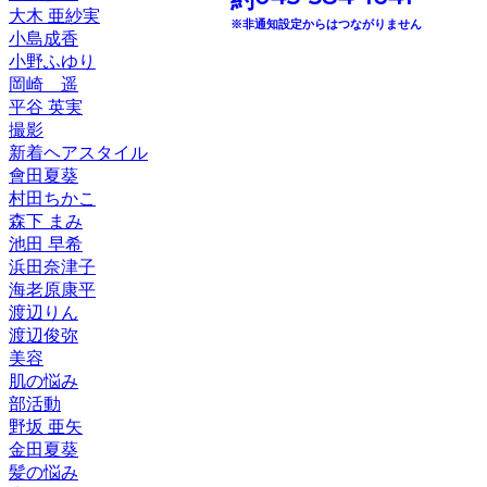
大木 亜紗実
※非通知設定からはつながりません
小島成香
小野ふゆり
岡崎 遥
平谷 英実
撮影
新着ヘアスタイル
會田夏葵
村田ちかこ
森下 まみ
池田 早希
浜田奈津子
海老原康平
渡辺りん
渡辺俊弥
美容
肌の悩み
部活動
野坂 亜矢
金田夏葵
髪の悩み